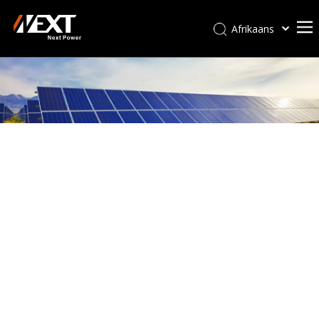
Afrikaans
Kiswahili
ไทย
Italiano
Deutsch
Português
Español
Pусский
Français
العربية
简体中文
English