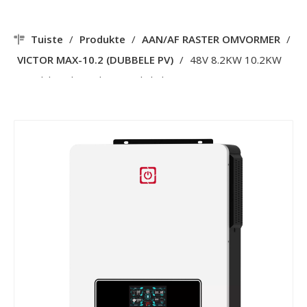
Tuiste
/
Produkte
/
AAN/AF RASTER OMVORMER
/
VICTOR MAX-10.2 (DUBBELE PV)
/
48V 8.2KW 10.2KW
220V hibriede sonkragomskakelaar DUBBELE PV en
UITSET