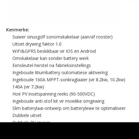
Kenmerke:
Suiwer sinusgolf sonomskakelaar (aan/af rooster)
Uitset drywing faktor 1.0
WIFI&GPRS beskikbaar vir IOS en Android
Omskakelaar kan sonder battery werk
Eensleutel-herstel na fabrieksinstellings
Ingeboude litiumbattery outomatiese aktivering
Ingeboude 160A MPPT-sonkraglaaier (vir 8.2kw, 10.2kw)
140A (vir 7.2kw)
Hoë PV insetspanning reeks (90-500VDC)
Ingeboude anti-stof kit vir moeilike omgewing
Slim batterylaai-ontwerp om batterylewe te optimaliseer
Dubbele uitset
Dubbele PV-invoer
Raak knoppie
Aan Off Grid Werkmodus