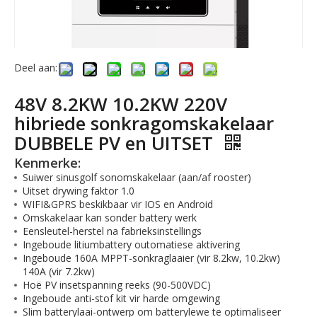
Deel aan:
48V 8.2KW 10.2KW 220V
hibriede sonkragomskakelaar
DUBBELE PV en UITSET
Kenmerke:
Suiwer sinusgolf sonomskakelaar (aan/af rooster)
Uitset drywing faktor 1.0
WIFI&GPRS beskikbaar vir IOS en Android
Omskakelaar kan sonder battery werk
Eensleutel-herstel na fabrieksinstellings
Ingeboude litiumbattery outomatiese aktivering
Ingeboude 160A MPPT-sonkraglaaier (vir 8.2kw, 10.2kw)
140A (vir 7.2kw)
Hoë PV insetspanning reeks (90-500VDC)
Ingeboude anti-stof kit vir harde omgewing
Slim batterylaai-ontwerp om batterylewe te optimaliseer