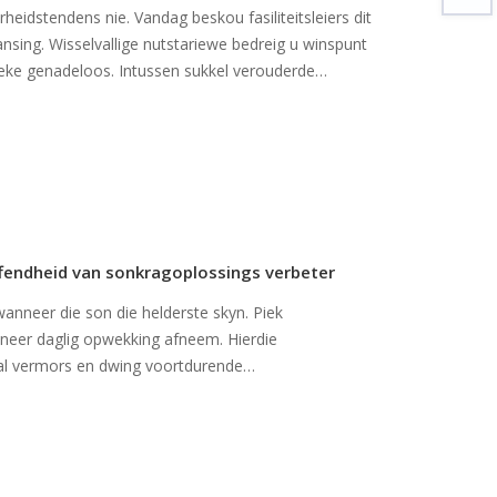
heidstendens nie. Vandag beskou fasiliteitsleiers dit
kansing. Wisselvallige nutstariewe bedreig u winspunt
pieke genadeloos. Intussen sukkel verouderde
ffendheid van sonkragoplossings verbeter
anneer die son die helderste skyn. Piek
nneer daglig opwekking afneem. Hierdie
al vermors en dwing voortdurende
gingstelsels werk net soveel meer as eenvoudige