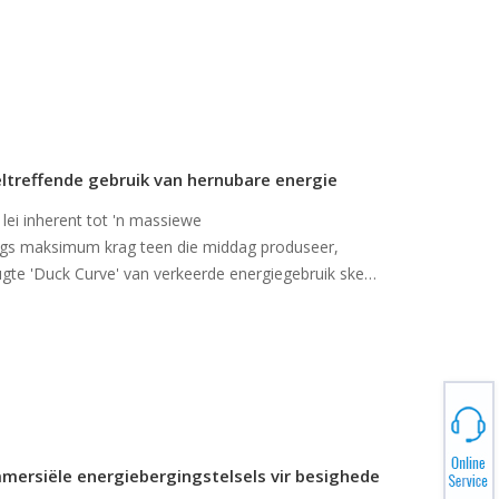
eltreffende gebruik van hernubare energie
ei inherent tot 'n massiewe
ings maksimum krag teen die middag produseer,
erugte 'Duck Curve' van verkeerde energiegebruik skep.
oduksie terwyl jy voltooi bly
mersiële energiebergingstelsels vir besighede