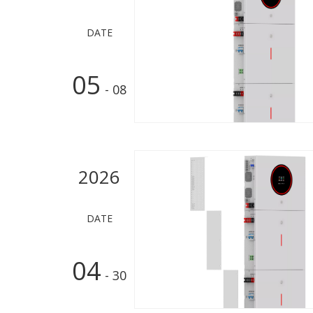
DATE
05
- 08
2026
DATE
04
- 30