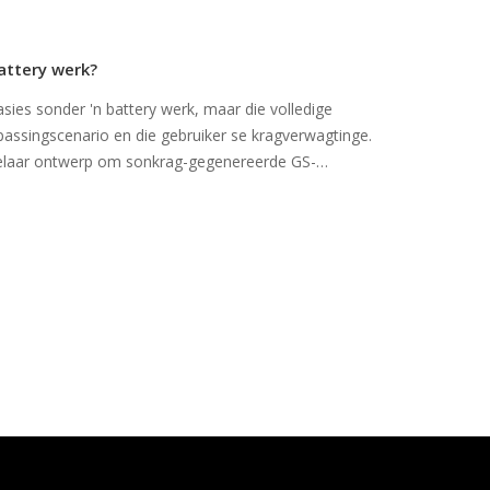
attery werk?
asies sonder 'n battery werk, maar die volledige
epassingscenario en die gebruiker se kragverwagtinge.
kelaar ontwerp om sonkrag-gegenereerde GS-
 skakel.