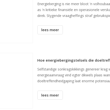
Energieberging is nie meer bloot 'n volhoubaar
as 'n kritieke finansiële en operasionele vers
direk. Stygende vraagheffings straf gebruiks
nutsnetwerke om te lewer
lees meer
Hoe energiebergingstelsels die doeltre
Selfstandige sonkragskikkings genereer krag w
energieaanvraag vind egter dikwels plaas wa
doeltreffendheidgaping laat enorme potensia
netwerkafhanklikheid af. Moderne energieber
backu
lees meer