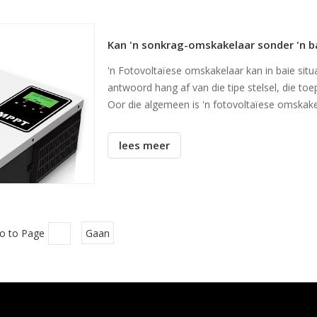
Kan 'n sonkrag-omskakelaar sonder 'n b
'n Fotovoltaïese omskakelaar kan in baie situ
antwoord hang af van die tipe stelsel, die to
Oor die algemeen is 'n fotovoltaïese omska
elektrisiteit in bruikbare WS-elektrisiteit om te
lees meer
o to Page
Gaan