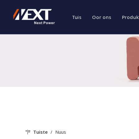
Tuis
Oor ons
Produk
besigheids prof
Ene
Maatskappy Kul
Fot
Sertifikaat Eer
Fot
Maatskappy Sty
Tuiste
/
Nuus