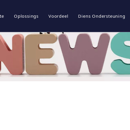
te
Oplossings
Voordeel
Diens Ondersteuning
iel
rgiebergingstelsels
Brosjures
tuur
ovoltaïese omskakelaar
Aflaai
ovoltaïese stelsel
Gereelde vrae
l
Video's