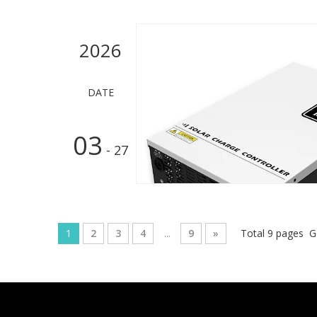
2026
DATE
03
- 27
1
2
3
4
...
9
»
Total 9 pages G