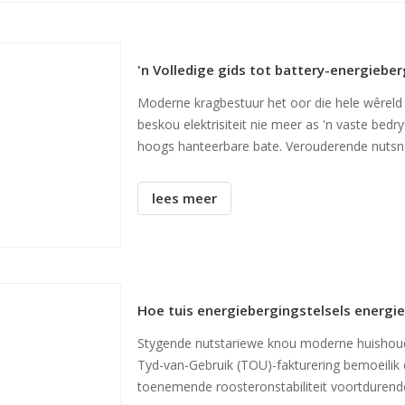
'n Volledige gids tot battery-energiebe
Moderne kragbestuur het oor die hele wêreld
beskou elektrisiteit nie meer as 'n vaste bedry
hoogs hanteerbare bate. Verouderende nutsne
wisselvallige pryse.
lees meer
Hoe tuis energiebergingstelsels energi
Stygende nutstariewe knou moderne huishoudel
Tyd-van-Gebruik (TOU)-fakturering bemoeilik da
toenemende roosteronstabiliteit voortdurende