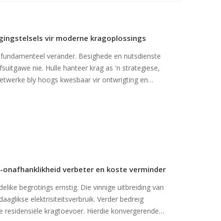
rgingstelsels vir moderne kragoplossings
 fundamenteel verander. Besighede en nutsdienste
fsuitgawe nie. Hulle hanteer krag as 'n strategiese,
twerke bly hoogs kwesbaar vir ontwrigting en
e-onafhanklikheid verbeter en koste verminder
ike begrotings ernstig. Die vinnige uitbreiding van
aglikse elektrisiteitsverbruik. Verder bedreig
 residensiële kragtoevoer. Hierdie konvergerende