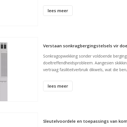
druk dwing 'n groot verskuiwing in hoe ho
lees meer
Verstaan ​​sonkragbergingstelsels vir do
Sonkragopwekking sonder voldoende berging l
doeltreffendheidsprobleem. Aangesien skikk
vertraag fasiliteitverbruik dikwels, wat die b
Jy verloor waardevolle energie aan geknipte pr
lees meer
Sleutelvoordele en toepassings van kom