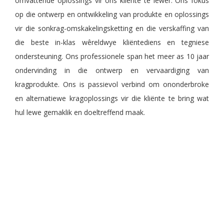
omvattende oplossings vir ons kliënte te lewer. Ons fokus
op die ontwerp en ontwikkeling van produkte en oplossings
vir die sonkrag-omskakelingsketting en die verskaffing van
die beste in-klas wêreldwye kliëntediens en tegniese
ondersteuning. Ons professionele span het meer as 10 jaar
ondervinding in die ontwerp en vervaardiging van
kragprodukte. Ons is passievol verbind om ononderbroke
en alternatiewe kragoplossings vir die kliënte te bring wat
hul lewe gemaklik en doeltreffend maak.