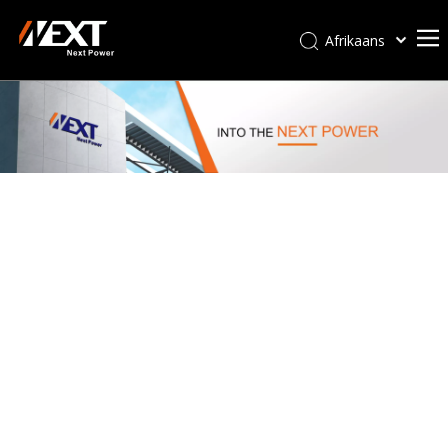
Afrikaans
Kiswahili
ไทย
Italiano
Deutsch
Português
Español
Pусский
Français
العربية
简体中文
English