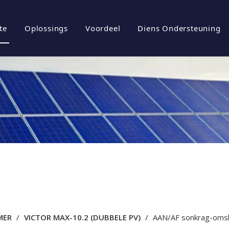
te
Oplossings
Voordeel
Diens Ondersteuning
iel
rgiebergingstelsels
Brosjures
tuur
ovoltaïese omskakelaar
Aflaai
ovoltaïese stelsel
Gereelde vrae
l
Video's
MER
/
VICTOR MAX-10.2 (DUBBELE PV)
/
AAN/AF sonkrag-oms