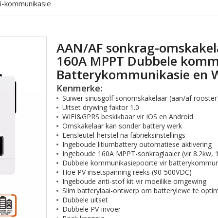
fi-kommunikasie
AAN/AF sonkrag-omskakel
160A MPPT Dubbele kommu
Batterykommunikasie en 
Kenmerke:
Suiwer sinusgolf sonomskakelaar (aan/af rooster
Uitset drywing faktor 1.0
WIFI&GPRS beskikbaar vir IOS en Android
Omskakelaar kan sonder battery werk
Eensleutel-herstel na fabrieksinstellings
Ingeboude litiumbattery outomatiese aktivering
Ingeboude 160A MPPT-sonkraglaaier (vir 8.2kw, 
Dubbele kommunikasiepoorte vir batterykommuni
Hoë PV insetspanning reeks (90-500VDC)
Ingeboude anti-stof kit vir moeilike omgewing
Slim batterylaai-ontwerp om batterylewe te optim
Dubbele uitset
Dubbele PV-invoer