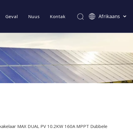
Afrikaans
Geval
Nuus
Kontak
Kiswahili
ไทย
Italiano
Deutsch
Português
Español
Pусский
Français
العربية
简体中文
English
kakelaar MAX DUAL PV 10.2KW 160A MPPT Dubbele