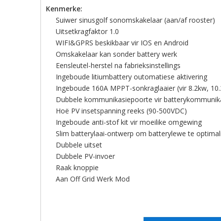
Kenmerke:
Suiwer sinusgolf sonomskakelaar (aan/af rooster)
Uitsetkragfaktor 1.0
WIFI&GPRS beskikbaar vir IOS en Android
Omskakelaar kan sonder battery werk
Eensleutel-herstel na fabrieksinstellings
Ingeboude litiumbattery outomatiese aktivering
Ingeboude 160A MPPT-sonkraglaaier (vir 8.2kw, 10
Dubbele kommunikasiepoorte vir batterykommunika
Hoë PV insetspanning reeks (90-500VDC)
Ingeboude anti-stof kit vir moeilike omgewing
Slim batterylaai-ontwerp om batterylewe te optimal
Dubbele uitset
Dubbele PV-invoer
Raak knoppie
Aan Off Grid Werk Mod