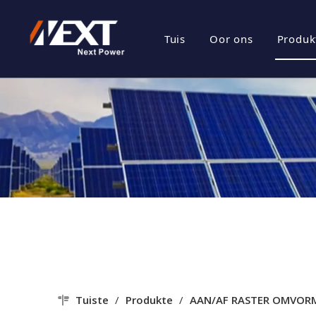
Tuis
Oor ons
Produk
besigheids prof
Ene
Maatskappy Kul
Fot
Sertifikaat Eer
Fot
Maatskappy Sty
Tuiste
/
Produkte
/
AAN/AF RASTER OMVOR