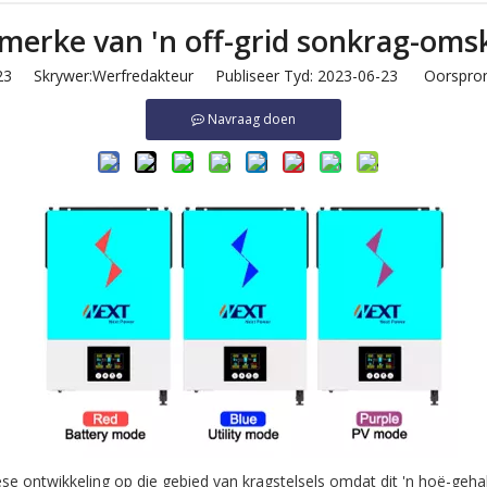
merke van 'n off-grid sonkrag-oms
23
Skrywer:Werfredakteur Publiseer Tyd: 2023-06-23 Oorspron
Navraag doen
iese ontwikkeling op die gebied van kragstelsels omdat dit 'n hoë-geh