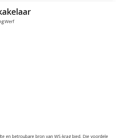
kakelaar
g:
Werf
alte en betroubare bron van WS-krag bied. Die voordele