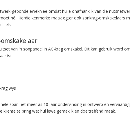
netwerk-gebonde eweknieë omdat hulle onafhanklik van die nutsnetwer
l moet hê. Hierdie kenmerke maak egter ook sonkrag-omskakelaars me
lsels.
g-omskakelaar
-uitset van 'n sonpaneel in AC-krag omskakel. Dit kan gebruik word om
ar is:
 krag wys
nele span het meer as 10 jaar ondervinding in ontwerp en vervaardigi
kliënte te bring wat hul lewe gemaklik en doeltreffend maak.