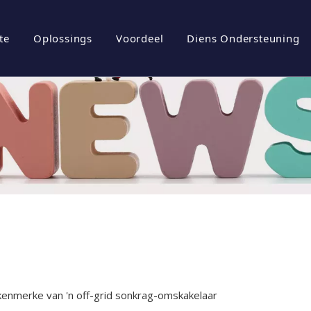
te
Oplossings
Voordeel
Diens Ondersteuning
iel
rgiebergingstelsels
Brosjures
tuur
ovoltaïese omskakelaar
Aflaai
ovoltaïese stelsel
Gereelde vrae
l
Video's
kenmerke van 'n off-grid sonkrag-omskakelaar