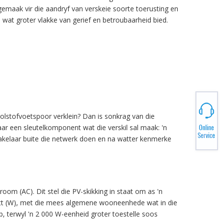
emaak vir die aandryf van verskeie soorte toerusting en
 wat groter vlakke van gerief en betroubaarheid bied.
lstofvoetspoor verklein? Dan is sonkrag van die
 daar een sleutelkomponent wat die verskil sal maak: 'n
kakelaar buite die netwerk doen en na watter kenmerke
room (AC). Dit stel die PV-skikking in staat om as 'n
 watt (W), met die mees algemene wooneenhede wat in die
, terwyl 'n 2 000 W-eenheid groter toestelle soos