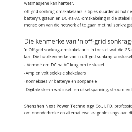
wasmasjiene kan hanteer.
off-grid sonkrag-omskakelaars is tipies duurder as hul 
batteryrugsteun en DC-na-AC-omskakeling in die stelse
mense om van die netwerk af te gaan met hul sonkragste
Die kenmerke van 'n off-grid sonkra
'n Off-grid sonkrag-omskakelaar is 'n toestel wat die GS
laai. Die hoofkenmerke van 'n off-grid sonkrag-omskakela
- Vermoë om DC na AC krag om te skakel
-Amp en volt seleksie skakelaars
-Konneksies vir batterye en sonpanele
-Digitale skerm wat inset- en uitsetspanning, stroom en
Shenzhen Next Power Technology Co., LTD.
professio
om ononderbroke en alternatiewe kragoplossings aan die 