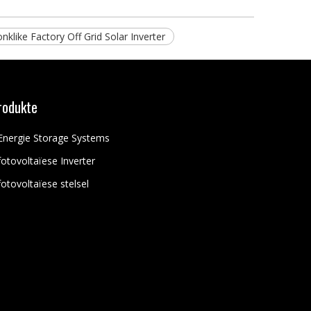
nklike Factory Off Grid Solar Inverter
rodukte
Energie Storage Systems
fotovoltaïese Inverter
fotovoltaïese stelsel