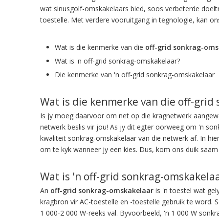
wat sinusgolf-omskakelaars bied, soos verbeterde doelt
toestelle. Met verdere vooruitgang in tegnologie, kan o
Wat is die kenmerke van die
off-grid sonkrag-oms
Wat is 'n off-grid sonkrag-omskakelaar?
Die kenmerke van 'n off-grid sonkrag-omskakelaar
Wat is die kenmerke van die off-gri
Is jy moeg daarvoor om net op die kragnetwerk aangewes
netwerk beslis vir jou! As jy dit egter oorweeg om 'n sonk
kwaliteit sonkrag-omskakelaar van die netwerk af. In hi
om te kyk wanneer jy een kies. Dus, kom ons duik saam 
Wat is 'n off-grid sonkrag-omskakela
An
off-grid sonkrag-omskakelaar
is 'n toestel wat ge
kragbron vir AC-toestelle en -toestelle gebruik te word
1 000-2 000 W-reeks val. Byvoorbeeld, 'n 1 000 W sonkra