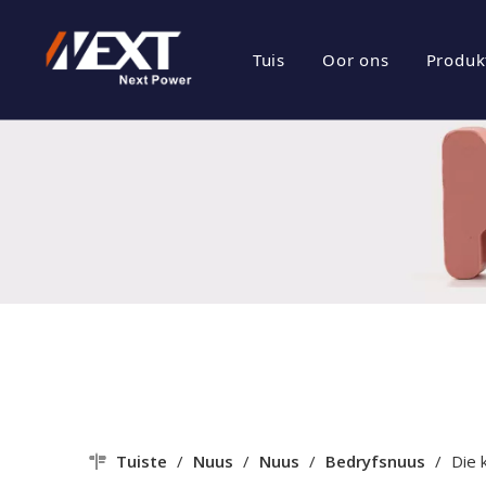
Tuis
Oor ons
Produk
besigheids prof
Ene
Maatskappy Kul
Fot
Sertifikaat Eer
Fot
Maatskappy Sty
Tuiste
/
Nuus
/
Nuus
/
Bedryfsnuus
/
Die 