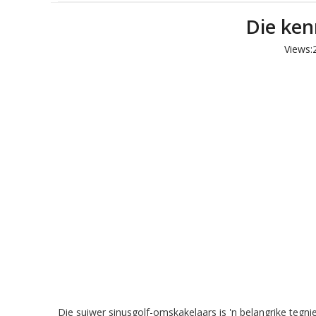
Die ken
Views:
Die suiwer sinusgolf-omskakelaars is 'n belangrike tegn