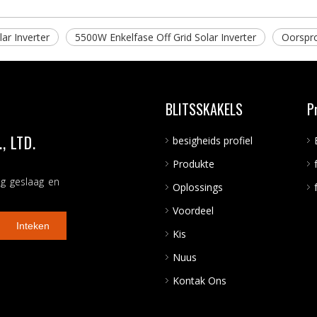
ar Inverter
5500W Enkelfase Off Grid Solar Inverter
Oorspro
BLITSSKAKELS
P
 LTD.
besigheids profiel
Produkte
ng geslaag en
Oplossings
Voordeel
Inteken
Kis
Nuus
Kontak Ons