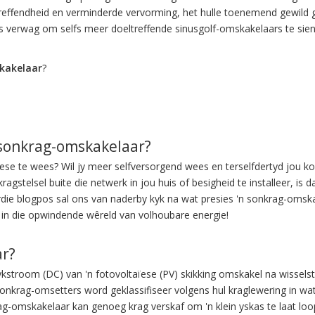
reffendheid en verminderde vervorming, het hulle toenemend gewild g
ns verwag om selfs meer doeltreffende sinusgolf-omskakelaars te sien
kakelaar
?
d sonkrag-omskakelaar?
e te wees? Wil jy meer selfversorgend wees en terselfdertyd jou koo
ragstelsel buite die netwerk in jou huis of besigheid te installeer, is
erdie blogpos sal ons van naderby kyk na wat presies 'n sonkrag-oms
in die opwindende wêreld van volhoubare energie!
ar?
lykstroom (DC) van 'n fotovoltaïese (PV) skikking omskakel na wisselst
. Sonkrag-omsetters word geklassifiseer volgens hul kraglewering in
g-omskakelaar kan genoeg krag verskaf om 'n klein yskas te laat loop