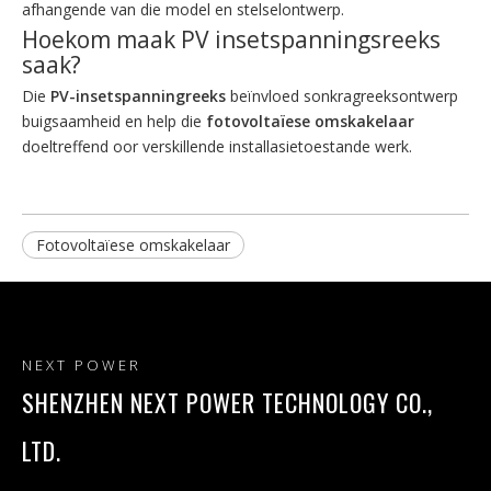
afhangende van die model en stelselontwerp.
Hoekom maak PV insetspanningsreeks
saak?
Die
PV-insetspanningreeks
beïnvloed sonkragreeksontwerp
buigsaamheid en help die
fotovoltaïese omskakelaar
doeltreffend oor verskillende installasietoestande werk.
Fotovoltaïese omskakelaar
NEXT POWER
SHENZHEN NEXT POWER TECHNOLOGY CO.,
LTD.