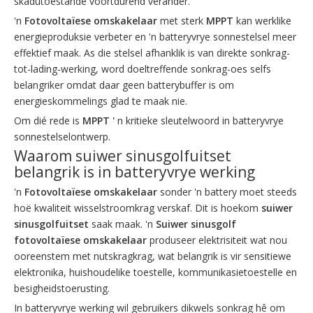
skadutoestande voortdurend verander.
'n
Fotovoltaïese omskakelaar
met sterk
MPPT
kan werklike
energieproduksie verbeter en 'n batteryvrye sonnestelsel meer
effektief maak. As die stelsel afhanklik is van direkte sonkrag-
tot-lading-werking, word doeltreffende sonkrag-oes selfs
belangriker omdat daar geen batterybuffer is om
energieskommelings glad te maak nie.
Om dié rede is
MPPT '
n kritieke sleutelwoord in batteryvrye
sonnestelselontwerp.
Waarom suiwer sinusgolfuitset
belangrik is in batteryvrye werking
'n
Fotovoltaïese omskakelaar
sonder 'n battery moet steeds
hoë kwaliteit wisselstroomkrag verskaf. Dit is hoekom
suiwer
sinusgolfuitset
saak maak. 'n
Suiwer sinusgolf
fotovoltaïese omskakelaar
produseer elektrisiteit wat nou
ooreenstem met nutskragkrag, wat belangrik is vir sensitiewe
elektronika, huishoudelike toestelle, kommunikasietoestelle en
besigheidstoerusting.
In batteryvrye werking wil gebruikers dikwels sonkrag hê om