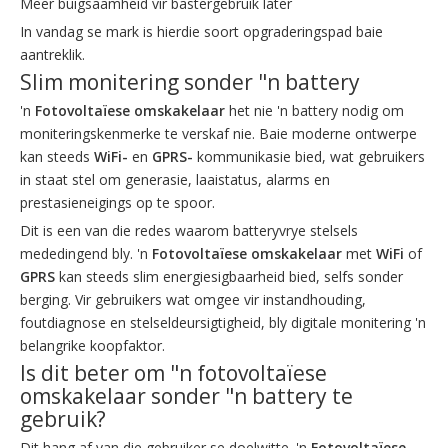
Meer buigsaamheid vir bastergebruik later
In vandag se mark is hierdie soort opgraderingspad baie
aantreklik.
Slim monitering sonder "n battery
'n
Fotovoltaïese omskakelaar
het nie 'n battery nodig om
moniteringskenmerke te verskaf nie. Baie moderne ontwerpe
kan steeds
WiFi-
en
GPRS-
kommunikasie bied, wat gebruikers
in staat stel om generasie, laaistatus, alarms en
prestasieneigings op te spoor.
Dit is een van die redes waarom batteryvrye stelsels
mededingend bly. 'n
Fotovoltaïese omskakelaar
met
WiFi
of
GPRS
kan steeds slim energiesigbaarheid bied, selfs sonder
berging. Vir gebruikers wat omgee vir instandhouding,
foutdiagnose en stelseldeursigtigheid, bly digitale monitering 'n
belangrike koopfaktor.
Is dit beter om "n fotovoltaïese
omskakelaar sonder "n battery te
gebruik?
Dit hang af van die gebruiker se doelwitte. 'n
Fotovoltaïese