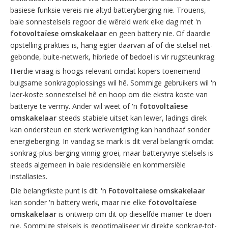
basiese funksie vereis nie altyd batteryberging nie. Trouens,
baie sonnestelsels regoor die wêreld werk elke dag met 'n
fotovoltaïese omskakelaar
en geen battery nie. Of daardie
opstelling prakties is, hang egter daarvan af of die stelsel net-
gebonde, buite-netwerk, hibriede of bedoel is vir rugsteunkrag.
Hierdie vraag is hoogs relevant omdat kopers toenemend
buigsame sonkragoplossings wil hê. Sommige gebruikers wil 'n
laer-koste sonnestelsel hê en hoop om die ekstra koste van
batterye te vermy. Ander wil weet of 'n
fotovoltaïese
omskakelaar
steeds stabiele uitset kan lewer, ladings direk
kan ondersteun en sterk werkverrigting kan handhaaf sonder
energieberging. In vandag se mark is dit veral belangrik omdat
sonkrag-plus-berging vinnig groei, maar batteryvrye stelsels is
steeds algemeen in baie residensiële en kommersiële
installasies.
Die belangrikste punt is dit: 'n
Fotovoltaïese omskakelaar
kan sonder 'n battery werk, maar nie elke
fotovoltaïese
omskakelaar
is ontwerp om dit op dieselfde manier te doen
nie. Sommige stelsels is geoptimaliseer vir direkte sonkrag-tot-