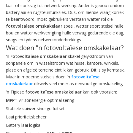
laai- of sonkrag-tot-netwerk-werking. Ander is gebou rondom
batterylaai en rugsteunfunksies. Dus, om hierdie vraag korrek
te beantwoord, moet gebruikers verstaan ​​watter rol die
fotovoltaïese omskakelaar
speel, watter soort stelsel hulle
bou en watter werkverrigting hulle verwag gedurende die dag,
snags en tydens netwerkonderbrekings.
Wat doen "n fotovoltaïese omskakelaar?
'n
Fotovoltaïese omskakelaar
skakel gelykstroom van
sonpanele om in wisselstroom wat huise, kantore, winkels,
plase en afgeleë terreine eintlik kan gebruik. Dit is sy kerntaak.
Maar in moderne stelsels doen 'n
fotovoltaïese
omskakelaar
dikwels veel meer as eenvoudige omskakeling.
'n Tipiese
fotovoltaïese omskakelaar
kan ook voorsien:
MPPT
vir sonenergie-optimalisering
Stabiele
suiwer
sinusgolfuitset
Laai prioriteitsbeheer
Battery laai logika