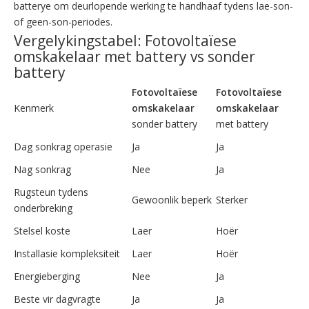
batterye om deurlopende werking te handhaaf tydens lae-son-
of geen-son-periodes.
Vergelykingstabel: Fotovoltaïese
omskakelaar met battery vs sonder
battery
Fotovoltaïese
Fotovoltaïese
Kenmerk
omskakelaar
omskakelaar
sonder battery
met battery
Dag sonkrag operasie
Ja
Ja
Nag sonkrag
Nee
Ja
Rugsteun tydens
Gewoonlik beperk
Sterker
onderbreking
Stelsel koste
Laer
Hoër
Installasie kompleksiteit
Laer
Hoër
Energieberging
Nee
Ja
Beste vir dagvragte
Ja
Ja