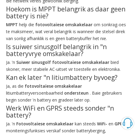
die netwerk vereis gewoonlik berging.
Hoekom is MPPT belangrik as daar geen
battery is nie?
MPPT
help die
fotovoltaïese omskakelaar
om sonkrag-oes
te maksimeer, wat veral belangrik is wanneer die stelsel direk
van sonlig afhanklik is en geen batterybuffer het nie.
Is suiwer sinusgolf belangrik in "n
batteryvrye omskakelaar?
Ja. 'n
Suiwer sinusgolf
fotovoltaïese omskakelaar
bied
skoner, meer stabiele AC-uitset vir toestelle en elektronika.
Kan ek later "n litiumbattery byvoeg?
Ja, as die
fotovoltaïese omskakelaar
litiumbatteryversoenbaarheid
ondersteun
. Baie gebruikers
begin sonder 'n battery en gradeer later op.
Werk WiFi en GPRS steeds sonder "n
battery?
Ja. 'n
Fotovoltaïese omskakelaar
kan steeds
WiFi-
en
GPRS
-
moniteringsfunksies verskaf sonder batteryberging,