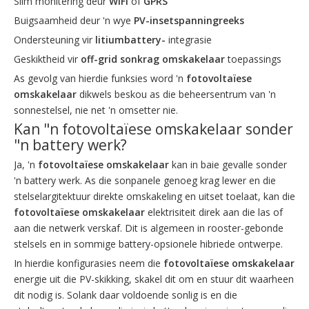
Slim monitering deur
WiFi
of
GPRS
Buigsaamheid deur 'n wye
PV-insetspanningreeks
Ondersteuning vir
litiumbattery-
integrasie
Geskiktheid vir
off-grid sonkrag omskakelaar
toepassings
As gevolg van hierdie funksies word 'n
fotovoltaïese
omskakelaar
dikwels beskou as die beheersentrum van 'n
sonnestelsel, nie net 'n omsetter nie.
Kan "n fotovoltaïese omskakelaar sonder
"n battery werk?
Ja, 'n
fotovoltaïese omskakelaar
kan in baie gevalle sonder
'n battery werk. As die sonpanele genoeg krag lewer en die
stelselargitektuur direkte omskakeling en uitset toelaat, kan die
fotovoltaïese omskakelaar
elektrisiteit direk aan die las of
aan die netwerk verskaf. Dit is algemeen in rooster-gebonde
stelsels en in sommige battery-opsionele hibriede ontwerpe.
In hierdie konfigurasies neem die
fotovoltaïese omskakelaar
energie uit die PV-skikking, skakel dit om en stuur dit waarheen
dit nodig is. Solank daar voldoende sonlig is en die