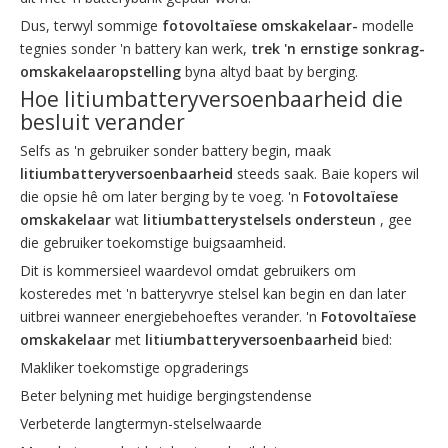
Dus, terwyl sommige
fotovoltaïese omskakelaar-
modelle
tegnies sonder 'n battery kan werk,
trek 'n ernstige sonkrag-
omskakelaaropstelling
byna altyd baat by berging.
Hoe litiumbatteryversoenbaarheid die
besluit verander
Selfs as 'n gebruiker sonder battery begin, maak
litiumbatteryversoenbaarheid
steeds saak. Baie kopers wil
die opsie hê om later berging by te voeg. 'n
Fotovoltaïese
omskakelaar
wat
litiumbatterystelsels ondersteun
, gee
die gebruiker toekomstige buigsaamheid.
Dit is kommersieel waardevol omdat gebruikers om
kosteredes met 'n batteryvrye stelsel kan begin en dan later
uitbrei wanneer energiebehoeftes verander. 'n
Fotovoltaïese
omskakelaar
met
litiumbatteryversoenbaarheid
bied:
Makliker toekomstige opgraderings
Beter belyning met huidige bergingstendense
Verbeterde langtermyn-stelselwaarde