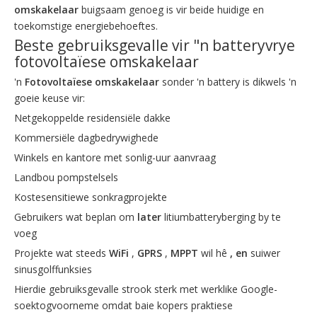
omskakelaar
buigsaam genoeg is vir beide huidige en
toekomstige energiebehoeftes.
Beste gebruiksgevalle vir "n batteryvrye
fotovoltaïese omskakelaar
'n
Fotovoltaïese omskakelaar
sonder 'n battery is dikwels 'n
goeie keuse vir:
Netgekoppelde residensiële dakke
Kommersiële dagbedrywighede
Winkels en kantore met sonlig-uur aanvraag
Landbou pompstelsels
Kostesensitiewe sonkragprojekte
Gebruikers wat beplan om
later
litiumbatteryberging by te
voeg
Projekte wat steeds
WiFi
,
GPRS
,
MPPT
wil hê
, en
suiwer
sinusgolffunksies
Hierdie gebruiksgevalle strook sterk met werklike Google-
soektogvoorneme omdat baie kopers praktiese