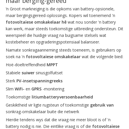
maar berging-gereed
’n Groot markneiging is die opkoms van battery-opsionele,
maar bergingsgereed-oplossings. Kopers wil toenemend 'n
fotovoltaïese omskakelaar hê
wat nou sonder 'n battery
kan werk, maar steeds toekomstige uitbreiding ondersteun. Dit
weerspieël die huidige vraag na buigsame stelsels wat
kostebeheer en opgraderingspotensiaal balanseer.
Namate sonkragaanneming steeds toeneem, is gebruikers op
soek na 'n
fotovoltaïese omskakelaar
wat die volgende bied:
Hoë-doeltreffendheid
MPPT
Stabiele
suiwer
sinusgolfuitset
Sterk
PV-insetspanningreeks
Slim
WiFi-
en
GPRS
-monitering
Toekomstige
litiumbatteryversoenbaarheid
​
Geskiktheid vir ligte rugsteun of toekomstige
gebruik van
sonkrag-omskakelaar buite die netwerk
Hierdie tendens wys dat die vraag nie meer bloot is of 'n
battery nodig is nie. Die eintlike vraag is of die
fotovoltaïese