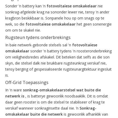
Sonder 'n battery kan 'n
fotovoltaïese omskakelaar
nie
sonkrag-afgeleide krag na sononder lewer nie, tensy 'n ander
kragbron beskikbaar is. Sonpanele hou op om snags op te
wek, so die
fotovoltaïese omskakelaar
het geen sonenergie
om om te skakel nie.
Rugsteun tydens onderbrekings
In baie netwerk-gebonde stelsels sal 'n
fotovoltaïese
omskakelaar
sonder 'n battery tydens 'n roosteronderbreking
om veiligheidsredes afskakel. Dit beteken dat selfs as die son
skyn, die stelsel dalk nie bruikbare rugsteunkrag verskaf nie,
tensy berging of gespesialiseerde rugsteunargitektuur ingesluit
is.
Off-Grid Toepassings
In 'n ware
sonkrag-omskakelaarstelsel wat buite die
netwerk is
, is batterye gewoonlik noodsaaklik. Dit is omdat
daar geen rooster is om die stelsel te stabiliseer of krag te
verskaf wanneer sonkraginsette daal nie. ’n
Sonkrag-
omskakelaar buite die netwerk
is gewoonlik afhanklik van