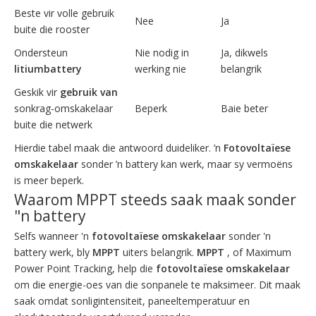
Beste vir volle gebruik
Nee
Ja
buite die rooster
Ondersteun
Nie nodig in
Ja, dikwels
litiumbattery
werking nie
belangrik
Geskik vir
gebruik van
sonkrag-omskakelaar
Beperk
Baie beter
buite die netwerk
Hierdie tabel maak die antwoord duideliker. ’n
Fotovoltaïese
omskakelaar
sonder ’n battery kan werk, maar sy vermoëns
is meer beperk.
Waarom MPPT steeds saak maak sonder
"n battery
Selfs wanneer 'n
fotovoltaïese omskakelaar
sonder 'n
battery werk, bly
MPPT
uiters belangrik.
MPPT
, of Maximum
Power Point Tracking, help die
fotovoltaïese omskakelaar
om die energie-oes van die sonpanele te maksimeer. Dit maak
saak omdat sonligintensiteit, paneeltemperatuur en