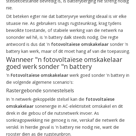
stelseltoestande bevredig is, is batteryberging nie streng nodig
nie.
Dit beteken egter nie dat batteryvrye werking ideaal is vir elke
situasie nie. As gebruikers snags rugsteunkrag, krag tydens
bewolkte toestande, of stabiele werking van die netwerk na
sononder wil hê, is 'n battery dalk steeds nodig. Die regte
antwoord is dus dat 'n
fotovoltaïese omskakelaar
sonder 'n
battery kan werk, maar of dit moet hang af van die toepassing.
Wanneer "n fotovoltaïese omskakelaar
goed werk sonder "n battery
'n
Fotovoltaïese omskakelaar
werk goed sonder 'n battery in
die volgende algemene scenario's:
Rastergebonde sonnestelsels
In 'n netwerk-gekoppelde stelsel kan die
fotovoltaïese
omskakelaar
sonenergie in AC-elektrisiteit omskakel en dit
direk in die gebou of die nutsnetwerk invoer. As
sonkragopwekking nie genoeg is nie, verskaf die netwerk die
verskil. In hierdie geval is 'n battery nie nodig nie, want die
rooster dien as die rugsteunbron.