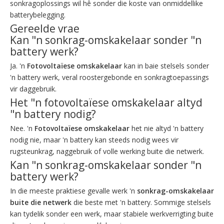
sonkragoplossings wil hê sonder die koste van onmiddellike
batterybelegging.
Gereelde vrae
Kan "n sonkrag-omskakelaar sonder "n
battery werk?
Ja. 'n
Fotovoltaïese omskakelaar
kan in baie stelsels sonder
'n battery werk, veral roostergebonde en sonkragtoepassings
vir daggebruik.
Het "n fotovoltaïese omskakelaar altyd
"n battery nodig?
Nee. 'n
Fotovoltaïese omskakelaar
het nie altyd 'n battery
nodig nie, maar 'n battery kan steeds nodig wees vir
rugsteunkrag, naggebruik of volle werking buite die netwerk.
Kan "n sonkrag-omskakelaar sonder "n
battery werk?
In die meeste praktiese gevalle werk 'n
sonkrag-omskakelaar
buite die netwerk
die beste met 'n battery. Sommige stelsels
kan tydelik sonder een werk, maar stabiele werkverrigting buite