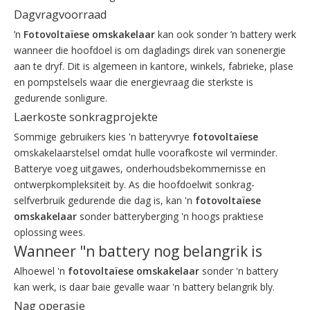
Dagvragvoorraad
’n
Fotovoltaïese omskakelaar
kan ook sonder ’n battery werk
wanneer die hoofdoel is om dagladings direk van sonenergie
aan te dryf. Dit is algemeen in kantore, winkels, fabrieke, plase
en pompstelsels waar die energievraag die sterkste is
gedurende sonligure.
Laerkoste sonkragprojekte
Sommige gebruikers kies 'n batteryvrye
fotovoltaïese
omskakelaarstelsel omdat hulle voorafkoste wil verminder.
Batterye voeg uitgawes, onderhoudsbekommernisse en
ontwerpkompleksiteit by. As die hoofdoelwit sonkrag-
selfverbruik gedurende die dag is, kan 'n
fotovoltaïese
omskakelaar
sonder batteryberging 'n hoogs praktiese
oplossing wees.
Wanneer "n battery nog belangrik is
Alhoewel 'n
fotovoltaïese omskakelaar
sonder 'n battery
kan werk, is daar baie gevalle waar 'n battery belangrik bly.
Nag operasie