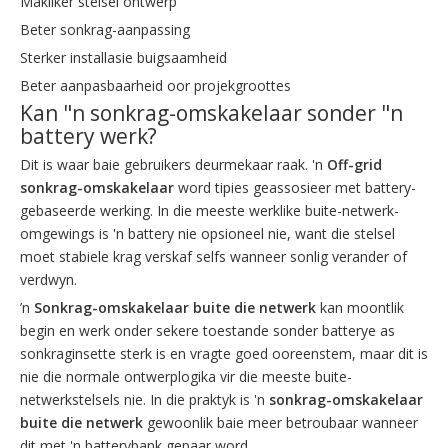
Makliker stelsel ontwerp
Beter sonkrag-aanpassing
Sterker installasie buigsaamheid
Beter aanpasbaarheid oor projekgroottes
Kan "n sonkrag-omskakelaar sonder "n
battery werk?
Dit is waar baie gebruikers deurmekaar raak. 'n
Off-grid
sonkrag-omskakelaar
word tipies geassosieer met battery-
gebaseerde werking. In die meeste werklike buite-netwerk-
omgewings is 'n battery nie opsioneel nie, want die stelsel
moet stabiele krag verskaf selfs wanneer sonlig verander of
verdwyn.
’n
Sonkrag-omskakelaar buite die netwerk
kan moontlik
begin en werk onder sekere toestande sonder batterye as
sonkraginsette sterk is en vragte goed ooreenstem, maar dit is
nie die normale ontwerplogika vir die meeste buite-
netwerkstelsels nie. In die praktyk is 'n
sonkrag-omskakelaar
buite die netwerk
gewoonlik baie meer betroubaar wanneer
dit met 'n batterybank gepaar word.