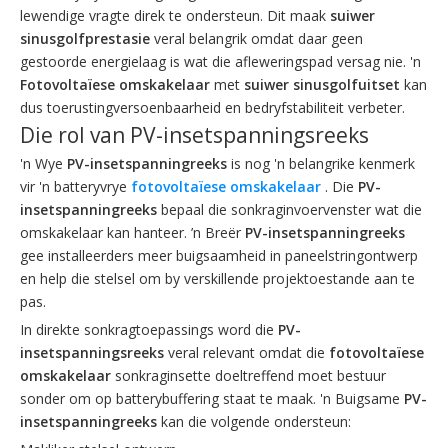
lewendige vragte direk te ondersteun. Dit maak
suiwer
sinusgolfprestasie
veral belangrik omdat daar geen
gestoorde energielaag is wat die afleweringspad versag nie. 'n
Fotovoltaïese omskakelaar
met
suiwer sinusgolfuitset
kan
dus toerustingversoenbaarheid en bedryfstabiliteit verbeter.
Die rol van PV-insetspanningsreeks
'n Wye
PV-insetspanningreeks
is nog 'n belangrike kenmerk
vir 'n batteryvrye
fotovoltaïese omskakelaar
. Die
PV-
insetspanningreeks
bepaal die sonkraginvoervenster wat die
omskakelaar kan hanteer. ’n Breër
PV-insetspanningreeks
gee installeerders meer buigsaamheid in paneelstringontwerp
en help die stelsel om by verskillende projektoestande aan te
pas.
In direkte sonkragtoepassings word die
PV-
insetspanningsreeks
veral relevant omdat die
fotovoltaïese
omskakelaar
sonkraginsette doeltreffend moet bestuur
sonder om op batterybuffering staat te maak. 'n Buigsame
PV-
insetspanningreeks
kan die volgende ondersteun: