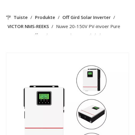
Tuiste
/
Produkte
/
Off Gird Solar Inverter
/
VICTOR NMS-REEKS
/
Nuwe 20-150V PV-invoer Pure
Sinve Wave Off Grid MPPT Sonkrag-omskakelaar 1000W
12V Werk met batterye