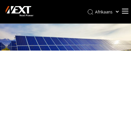
Afrikaans
Kiswahili
ไทย
Italiano
Deutsch
Português
Español
Pусский
Français
العربية
简体中文
English