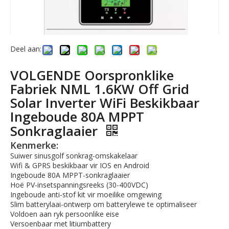
Deel aan:
VOLGENDE Oorspronklike
Fabriek NML 1.6KW Off Grid
Solar Inverter WiFi Beskikbaar
Ingeboude 80A MPPT
Sonkraglaaier
Kenmerke:
Suiwer sinusgolf sonkrag-omskakelaar
Wifi & GPRS beskikbaar vir IOS en Android
Ingeboude 80A MPPT-sonkraglaaier
Hoë PV-insetspanningsreeks (30-400VDC)
Ingeboude anti-stof kit vir moeilike omgewing
Slim batterylaai-ontwerp om batterylewe te optimaliseer
Voldoen aan ryk persoonlike eise
Versoenbaar met litiumbattery