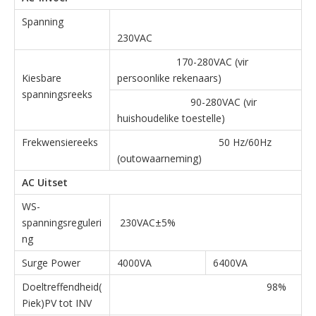
Spanning
230VAC
170-280VAC (vir
Kiesbare
persoonlike rekenaars)
spanningsreeks
90-280VAC (vir
huishoudelike toestelle)
Frekwensiereeks
50 Hz/60Hz
(outowaarneming)
AC Uitset
WS-
spanningsreguleri
230VAC±5%
ng
Surge Power
4000VA
6400VA
Doeltreffendheid(
98%
Piek)PV tot INV