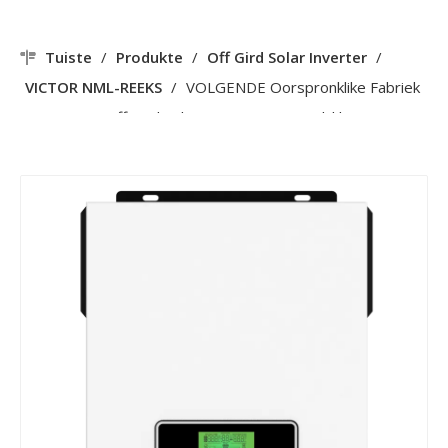
Tuiste
/
Produkte
/
Off Gird Solar Inverter
/
VICTOR NML-REEKS
/
VOLGENDE Oorspronklike Fabriek
NML 1.6KW Off Grid Solar Inverter WiFi Beskikbaar
Ingeboude 80A MPPT Sonkraglaaier