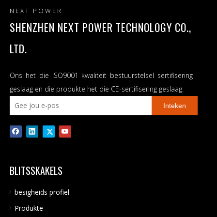
Bruto gewig (kg)
6
6.3
NEXT POWER
Kommunikasie-
SHENZHEN NEXT POWER TECHNOLOGY CO.,
koppelvlak
RS232/GPRS/WIFI
LTD.
Vorige:
Ons het die ISO9001 kwaliteit bestuurstelsel sertifisering
Vervolgens:
geslaag en die produkte het die CE-sertifisering geslaag.
Inteken
Off Grid Solar Inverter WiFi beskikbaar
Oorspronklike Factory Off Grid Solar Inverter
1600W Off Grid Solar Inverter
BLITSSKAKELS
Ingeboude 80A MPPT-sonkraglaaier
Off Grid Solar Inverter
besigheids profiel
Produkte