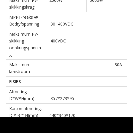
Maksimum PV-
2000W
3000W
skikkingskrag
MPPT-reeks @
Bedryfspanning
30~400VDC
Maksimum PV-
skikking
400VDC
oopkringspannin
g
Maksimum
80A
laaistroom
FISIES
Afmeting,
D*W*H(mm)
357*273*95
Karton afmeting,
D * B * H(mm)
440*340*170
Netto gewig (kg)
5
5.6