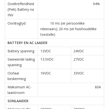
Doeltreffendheid
94%
(Piek) Battery na
INV
Oordragtyd
10 ms (vir persoonlike
rekenaars); 20 ms (vir huishoudelike
toestelle)
BATTERY EN AC LAADER
Battery spanning
12VDC
24VDC
Swewende lading
13.5VDC
27VDC
spanning
Oorlaai
16VDC
33VDC
beskerming
Maksimum AC-
60A
laaistroom
SONLAAIDER