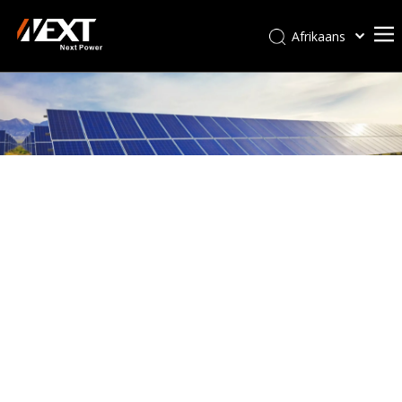
Afrikaans
Kiswahili
ไทย
Italiano
Deutsch
Português
Español
Pусский
Français
العربية
简体中文
English