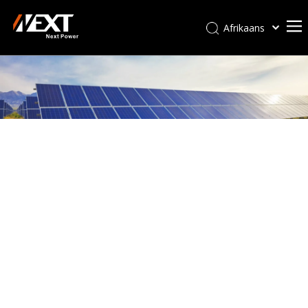
Afrikaans
Kiswahili
ไทย
Italiano
Deutsch
Português
Español
Pусский
Français
العربية
简体中文
English