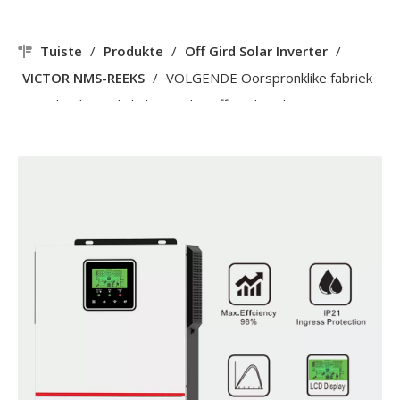
Tuiste
/
Produkte
/
Off Gird Solar Inverter
/
VICTOR NMS-REEKS
/
VOLGENDE Oorspronklike fabriek
tuisgebruik-omskakelaar 1.5kw off-grid sonkrag-
omskakelaar 40A MPPT PV-insetspanningreeks
30~150VDC