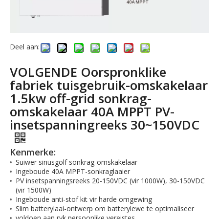
Deel aan:
VOLGENDE Oorspronklike
fabriek tuisgebruik-omskakelaar
1.5kw off-grid sonkrag-
omskakelaar 40A MPPT PV-
insetspanningreeks 30~150VDC
Kenmerke:
Suiwer sinusgolf sonkrag-omskakelaar
Ingeboude 40A MPPT-sonkraglaaier
PV insetspanningsreeks 20-150VDC (vir 1000W), 30-150VDC
(vir 1500W)
Ingeboude anti-stof kit vir harde omgewing
Slim batterylaai-ontwerp om batterylewe te optimaliseer
voldoen aan ryk persoonlike vereistes