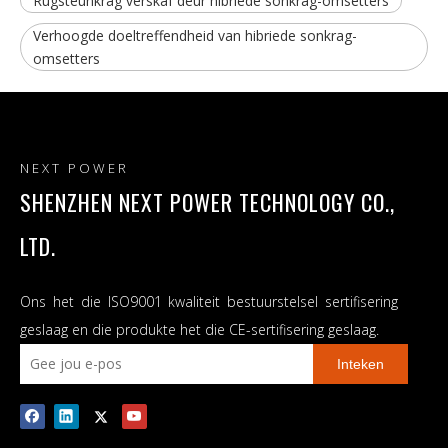
Rugsteunkrag verskaf deur hibriede sonkrag-omsetters
Verhoogde doeltreffendheid van hibriede sonkrag-
omsetters
NEXT POWER
SHENZHEN NEXT POWER TECHNOLOGY CO.,
LTD.
Ons het die ISO9001 kwaliteit bestuurstelsel sertifisering
geslaag en die produkte het die CE-sertifisering geslaag.
Inteken