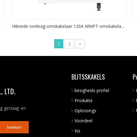
f
Hibriede sonkrag-omskakelaar 120A MMPT-omskakelaar
met WIFI
1
2
»
BLITSSKAKELS
P
 LTD.
besigheids profiel
Produkte
ng geslaag en
Oplossings
Voordeel
Inteken
Kis