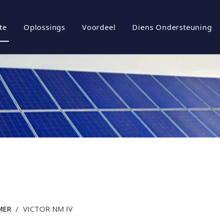
te
Oplossings
Voordeel
Diens Ondersteuning
iel
rgiebergingstelsels
Brosjures
tuur
ovoltaïese omskakelaar
Aflaai
ovoltaïese stelsel
Gereelde vrae
l
Video's
MER
/
VICTOR NM IV