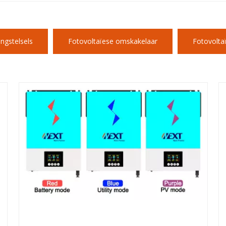
ngstelsels
Fotovoltaïese omskakelaar
Fotovoltaï