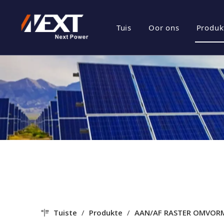
Tuis
Oor ons
Produk
besigheids prof
Ene
Maatskappy Kul
Fot
Sertifikaat Eer
Fot
Maatskappy Sty
Tuiste
/
Produkte
/
AAN/AF RASTER OMVOR