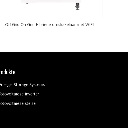
Off Grid On Grid Hibriede omskakelaar met WIFI
rodukte
Energie Storage Systems
fotovoltaïese Inverter
fotovoltaïese stelsel