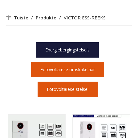
Tuiste
/
Produkte
/
VICTOR ESS-REEKS
Energiebergingstelsels
Fotovoltaïese omskakelaar
Fotovoltaïese stelsel