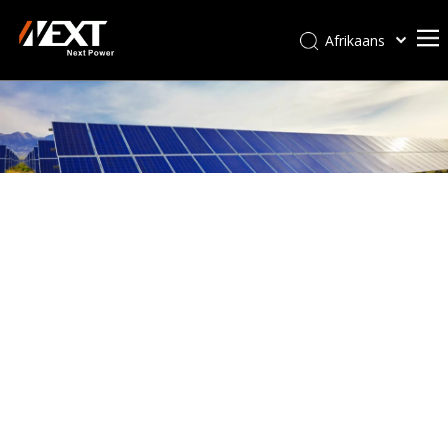
Afrikaans
Kiswahili
ไทย
Italiano
Deutsch
Português
Español
Pусский
Français
العربية
简体中文
English