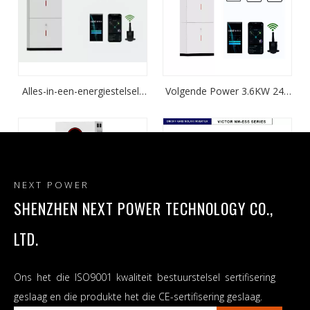
Alles-in-een-energiestelsels
Volgende Power 3.6KW 24V
3.6KW 24V-huis met behulp
ESS-reeks aan/af-rooster
van sonkrag-omskakelaar
hibriede sonkrag-
Dubbele uitset
omskakelaar-vervaardiger vir
sonkrag-bergingstelsel alles
in een
NEXT POWER
SHENZHEN NEXT POWER TECHNOLOGY CO.,
LTD.
Alles-in-een-energiestelsels
ESS-reeks 120A MPPT
Ons het die ISO9001 kwaliteit bestuurstelsel sertifisering
3.6KW 6.2KW 24V 48V
3.6KW/6.2KW Aan/af-rooster
Aan/Af-rooster Sonkrag-
sonkrag-omskakelaar Graad
geslaag en die produkte het die CE-sertifisering geslaag.
omskakelaar Suiwer
A Litiumbattery