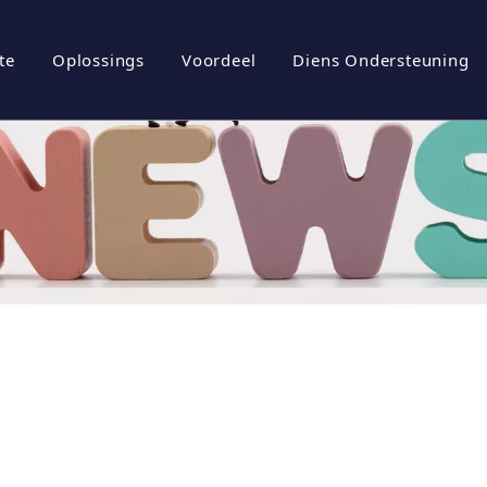
te
Oplossings
Voordeel
Diens Ondersteuning
iel
rgiebergingstelsels
Brosjures
tuur
ovoltaïese omskakelaar
Aflaai
ovoltaïese stelsel
Gereelde vrae
l
Video's