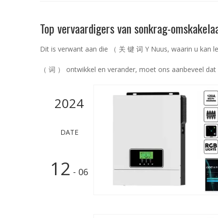
Top vervaardigers van sonkrag-omskakela
Dit is verwant aan die （ 关 键 词 Y Nuus, waarin u kan le
（ 词 ） ontwikkel en verander, moet ons aanbeveel dat u 
2024
DATE
12
- 06