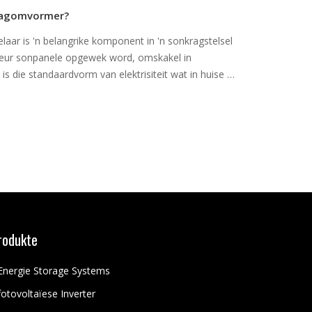
kragomvormer?
ar is 'n belangrike komponent in 'n sonkragstelsel
t deur sonpanele opgewek word, omskakel in
it is die standaardvorm van elektrisiteit wat in huise en
rodukte
Energie Storage Systems
fotovoltaïese Inverter