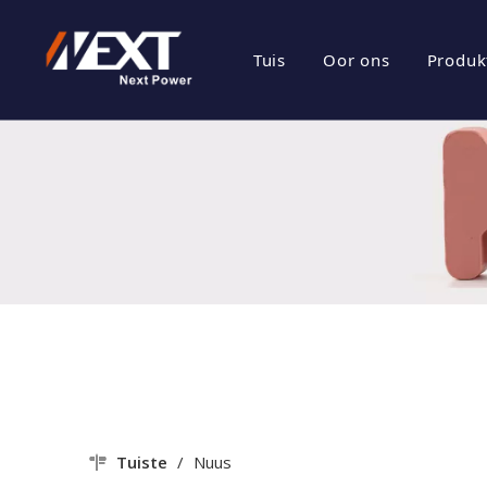
Tuis
Oor ons
Produk
besigheids prof
Ene
Maatskappy Kul
Fot
Sertifikaat Eer
Fot
Maatskappy Sty
Tuiste
/
Nuus