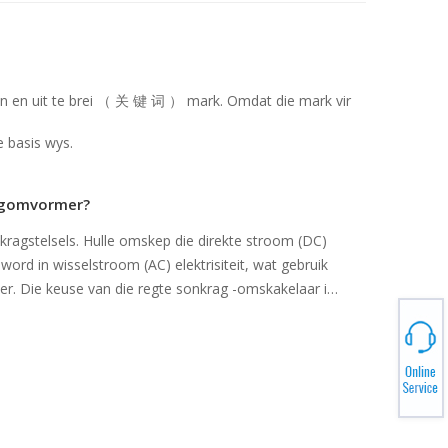
n ​​en uit te brei （ 关 键 词 ） mark. Omdat die mark vir
 basis wys.
ragomvormer?
nkragstelsels. Hulle omskep die direkte stroom (DC)
ord in wisselstroom (AC) elektrisiteit, wat gebruik
. Die keuse van die regte sonkrag -omskakelaar is
imeer