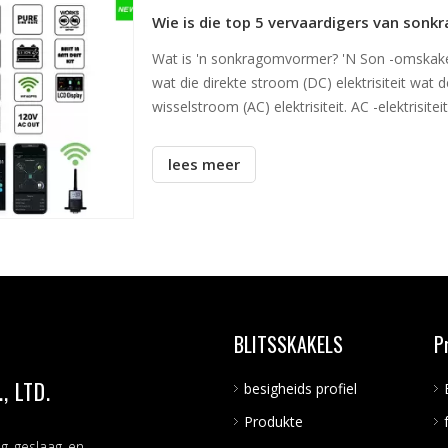
Wie is die top 5 vervaardigers van son
Wat is 'n sonkragomvormer? 'N Son -omskakela
wat die direkte stroom (DC) elektrisiteit wa
wisselstroom (AC) elektrisiteit. AC -elektrisite
ondernemings gebruik word, wat dit maak
lees meer
BLITSSKAKELS
P
 LTD.
besigheids profiel
Produkte
ng geslaag en