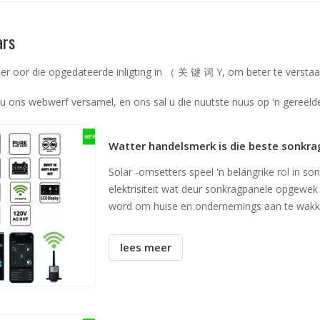
ars
er oor die opgedateerde inligting in （ 关 键 词 Y, om beter te verstaa
ons webwerf versamel, en ons sal u die nuutste nuus op 'n gereelde
Watter handelsmerk is die beste sonk
Solar -omsetters speel 'n belangrike rol in so
elektrisiteit wat deur sonkragpanele opgewek w
word om huise en ondernemings aan te wakker
noodsaaklik om die doeltreffendheid te maks
lees meer