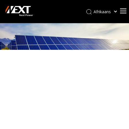
Afrikaans
Kiswahili
ไทย
Italiano
Deutsch
Português
Español
Pусский
Français
العربية
简体中文
English