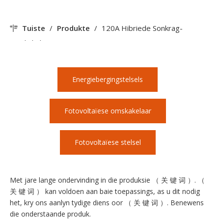
Tuiste
/
Produkte
/
120A Hibriede Sonkrag-
omskakelaar met WIFI
Energiebergingstelsels
Fotovoltaïese omskakelaar
Fotovoltaïese stelsel
Met jare lange ondervinding in die produksie （ 关 键 词 ）. （
关 键 词 ） kan voldoen aan baie toepassings, as u dit nodig
het, kry ons aanlyn tydige diens oor （ 关 键 词 ）. Benewens
die onderstaande produk.