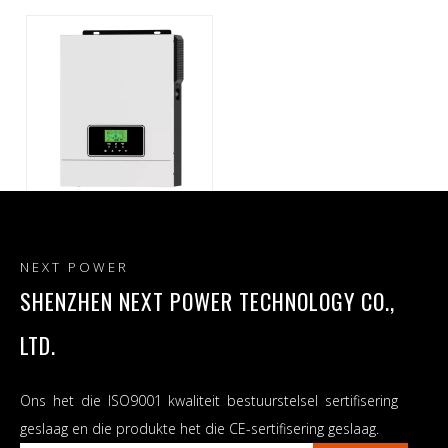
VOLGENDE fabriek direk
1600W/ 12V MPPT
NEXT POWER
ingeboude 80A
sonkraglading suiwer
SHENZHEN NEXT POWER TECHNOLOGY CO.,
sinusgolf van rooster
LTD.
sonkrag-omskakelaar
Ons het die ISO9001 kwaliteit bestuurstelsel sertifisering
geslaag en die produkte het die CE-sertifisering geslaag.