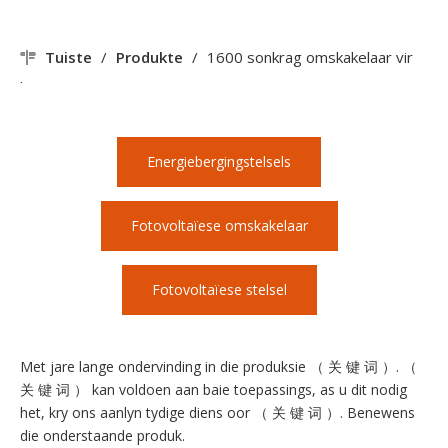
Tuiste
/
Produkte
/
1600 sonkrag omskakelaar vir
huis
Energiebergingstelsels
Fotovoltaïese omskakelaar
Fotovoltaïese stelsel
Met jare lange ondervinding in die produksie （ 关 键 词 ）. （
关 键 词 ） kan voldoen aan baie toepassings, as u dit nodig
het, kry ons aanlyn tydige diens oor （ 关 键 词 ）. Benewens
die onderstaande produk.