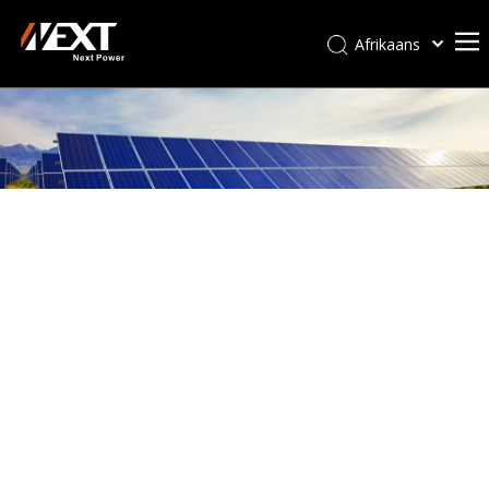
Afrikaans
Kiswahili
ไทย
Italiano
Deutsch
Português
Español
Pусский
Français
العربية
简体中文
English