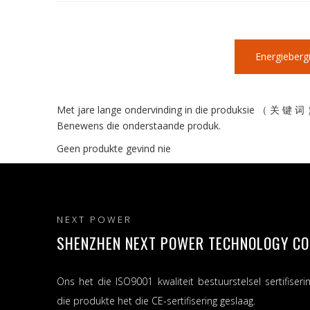
Energiebergi
Met jare lange ondervinding in die produksie （ 关 键 词 
Benewens die onderstaande produk.
Geen produkte gevind nie
NEXT POWER
SHENZHEN NEXT POWER TECHNOLOGY CO.,
Ons het die ISO9001 kwaliteit bestuurstelsel sertifiseri
die produkte het die CE-sertifisering geslaag.