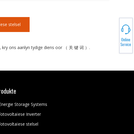
ese stelsel
, kry ons aanlyn tydige diens oor （ 关 键 词 ）.
rodukte
Energie Storage Systems
fotovoltaïese Inverter
fotovoltaïese stelsel