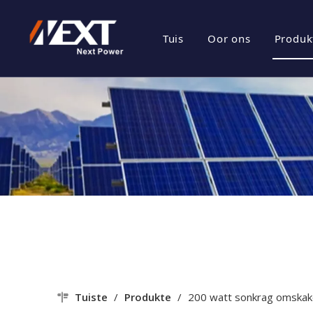
Tuis
Oor ons
Produk
besigheids prof
Ene
Maatskappy Kul
Fot
Sertifikaat Eer
Fot
Maatskappy Sty
Tuiste
/
Produkte
/
200 watt sonkrag omskake