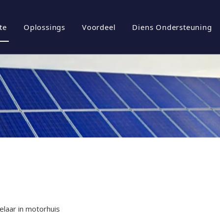
te
Oplossings
Voordeel
Diens Ondersteuning
iel
rgiebergingstelsels
Brosjures
tuur
ovoltaïese omskakelaar
Aflaai
ovoltaïese stelsel
Gereelde vrae
l
Video's
laar in motorhuis