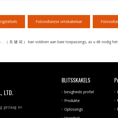
ngstelsels
Fotovoltaïese omskakelaar
Fotovoltaï
）. （ 关 键 词 ） kan voldoen aan baie toepassings, as u dit nodig het
BLITSSKAKELS
P
 LTD.
besigheids profiel
Produkte
ng geslaag en
Oplossings
Voordeel