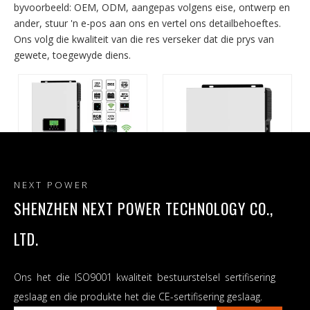
byvoorbeeld: OEM, ODM, aangepas volgens eise, ontwerp en
ander, stuur 'n e-pos aan ons en vertel ons detailbehoeftes.
Ons volg die kwaliteit van die res verseker dat die prys van
gewete, toegewyde diens.
NEXT POWER
SHENZHEN NEXT POWER TECHNOLOGY CO.,
Suiwer sinusgolf 3KW 24V
Oorspronklike fabriek 1.6KW
LTD.
Off Grid Solar Inverter 80A
Off Grid Solar Inverter 80A
MPPT Sonkraglaaier
MPPT Sonkraglaaier
Ons het die ISO9001 kwaliteit bestuurstelsel sertifisering
geslaag en die produkte het die CE-sertifisering geslaag.