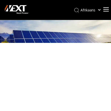
Afrikaans
Kiswahili
ไทย
Italiano
Deutsch
Português
Español
Pусский
Français
العربية
简体中文
English