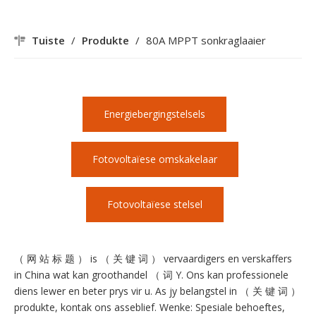
Tuiste
/
Produkte
/
80A MPPT sonkraglaaier
Energiebergingstelsels
Fotovoltaïese omskakelaar
Fotovoltaïese stelsel
（ 网 站 标 题 ） is （ 关 键 词 ） vervaardigers en verskaffers
in China wat kan groothandel （ 词 Y. Ons kan professionele
diens lewer en beter prys vir u. As jy belangstel in （ 关 键 词 ）
produkte, kontak ons ​​asseblief. Wenke: Spesiale behoeftes,