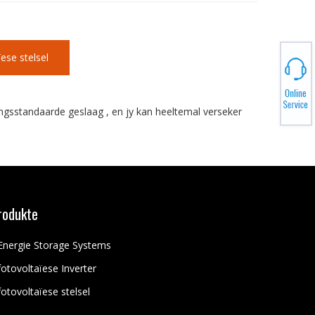
ese stelsel
ngsstandaarde geslaag , en jy kan heeltemal verseker
rodukte
Energie Storage Systems
fotovoltaïese Inverter
fotovoltaïese stelsel