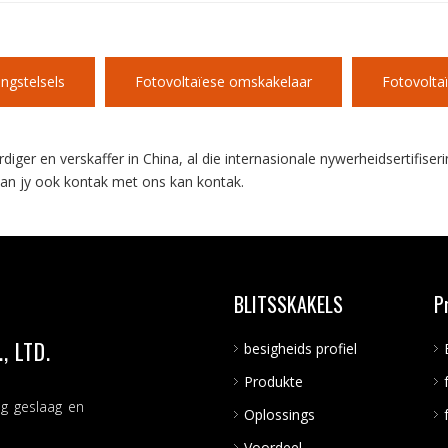
ngstelsels
Fotovoltaïese omskakelaar
Fotovoltaï
r en verskaffer in China, al die internasionale nywerheidsertifiseri
 kan jy ook kontak met ons kan kontak.
BLITSSKAKELS
P
 LTD.
besigheids profiel
Produkte
ng geslaag en
Oplossings
Voordeel