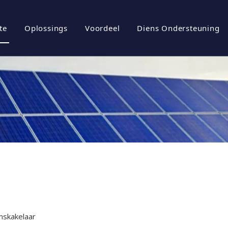
te
Oplossings
Voordeel
Diens Ondersteuning
iel
rgiebergingstelsels
Brosjures
tuur
ovoltaïese omskakelaar
Aflaai
ovoltaïese stelsel
Gereelde vrae
l
Video's
mskakelaar