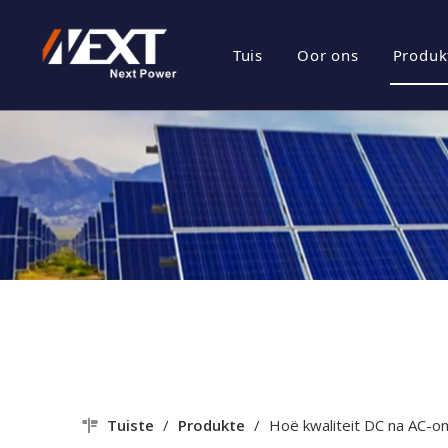
Tuis
Oor ons
Produk
besigheids prof
Ene
Maatskappy Kul
Fot
Sertifikaat Eer
Fot
Maatskappy Sty
Tuiste
/
Produkte
/
Hoë kwaliteit DC na AC-o