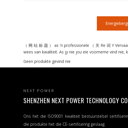
Energiebergi
（ 网 站 标 题 ） as 'n professionele （ 关 Re 词 Y Vervaardige
wees van kwaliteit. As jy nie jou eie voorneme vind nie,
Geen produkte gevind nie
NEXT POWER
SHENZHEN NEXT POWER TECHNOLOGY CO.,
Ons het die ISO9001 kwaliteit bestuurstelsel sertifiseri
die produkte het die CE-sertifisering geslaag.