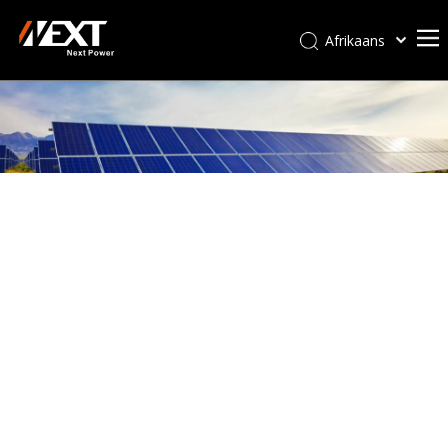
Afrikaans
Kiswahili
ไทย
Italiano
Deutsch
Português
Español
Pусский
Français
العربية
简体中文
English