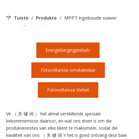
Tuiste
/
Produkte
/
MPPT ingeboude suiwer
sinusgolf-omskakelaars
Energiebergingstelsels
Fotovoltaïese omskakelaar
Fotovoltaïese stelsel
Vir （ 关 键 词 ） het almal verskillende spesiale
bekommernisse daaroor, en wat ons doen is om die
produkvereistes van elke kliënt te maksimeer, sodat die
kwaliteit van ons （ 关 键 词 Y het is goed ontvang deur baie