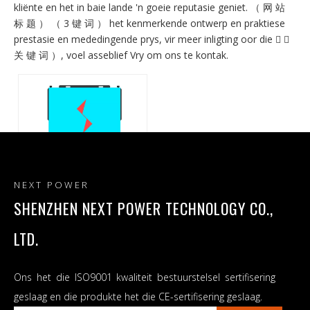
kliënte en het in baie lande 'n goeie reputasie geniet. （ 网 站
标 题 ） （ 3 键 词 ） het kenmerkende ontwerp en praktiese
prestasie en mededingende prys, vir meer inligting oor die  （
关 键 词 ）, voel asseblief Vry om ons te kontak.
NEXT POWER
SHENZHEN NEXT POWER TECHNOLOGY CO.,
Alles-in-een-omskakelaar
LTD.
suiwer sinusgolf-
omskakelaars
Ons het die ISO9001 kwaliteit bestuurstelsel sertifisering
geslaag en die produkte het die CE-sertifisering geslaag.