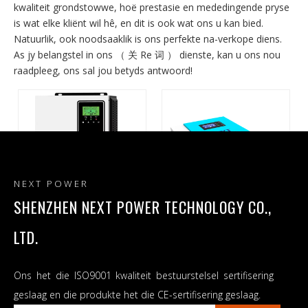
kwaliteit grondstowwe, hoë prestasie en mededingende pryse
is wat elke kliënt wil hê, en dit is ook wat ons u kan bied.
Natuurlik, ook noodsaaklik is ons perfekte na-verkope diens.
As jy belangstel in ons （ 关 Re 词 ） dienste, kan u ons nou
raadpleeg, ons sal jou betyds antwoord!
NEXT POWER
SHENZHEN NEXT POWER TECHNOLOGY CO.,
LTD.
140A MPPT sonkraglaaier
Off Grid Solar Inverter
omkeer sonkrag mppt DC
Enkelfase MPPT-laaier
na AC MPPT-gebaseerde
Ons het die ISO9001 kwaliteit bestuurstelsel sertifisering
sonkraginverter
geslaag en die produkte het die CE-sertifisering geslaag.