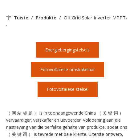
Tuiste
/
Produkte
/
Off Grid Solar Inverter MPPT-
laaier
Energiebergingstelsels
Fotovoltaïese omskakelaar
Fotovoltaïese stelsel
（ 网 站 标 题 ） is 'n toonaangewende China （ 关 键 词 ）
vervaardiger, verskaffer en uitvoerder. Voldoening aan die
nastrewing van die perfekte gehalte van produkte, sodat ons
（ 关 键 词 ） is tevrede met baie kliënte. Uiterste ontwerp,