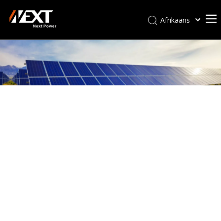
Afrikaans
Kiswahili
ไทย
Italiano
Deutsch
Português
Español
Pусский
Français
العربية
简体中文
English