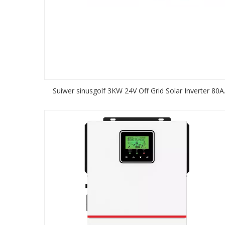
Suiwer sinusgolf 3KW 24V Off Grid Solar Inverter 80A
MPPT Sonkraglaaier