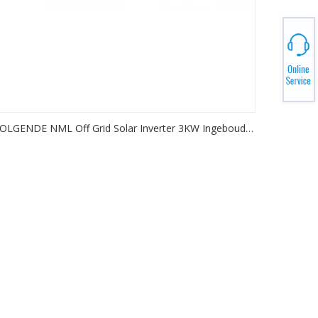
OLGENDE NML Off Grid Solar Inverter 3KW Ingeboude
80A MPPT Sonkraglaaier