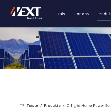
Tuis
Oor ons
Produk
besigheids prof
Ene
Maatskappy Kul
Fot
Sertifikaat Eer
Fot
Maatskappy Sty
Tuiste
/
Produkte
/
Off-grid Home Power Son