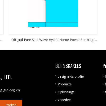
Off-grid Pure Sine Wave Hybrid Home Power Sonkrag-
omskakelaar
g-
BLITSSKAKELS
P
 LTD.
besigheids profiel
Produkte
ng geslaag en
Oplossings
Voordeel
Inteken