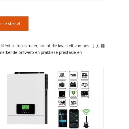
ese stelsel
kliënt te maksimeer, sodat die kwaliteit van ons （ 关 键
merkende ontwerp en praktiese prestasie en