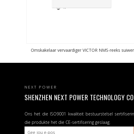
Omskakelaar vervaardiger VICTOR NMS-reeks suiwer
sinusgolf sonkrag-omskakelaar met ingeboude 40A
MPPT-sonkraglaaier 1000W/1500W OFF GRID-sonkra
omskakelaar
NEXT POWER
SHENZHEN NEXT POWER TECHNOLOGY CO.,
Ons het die ISO9001 kwaliteit bestuurstelsel sertifiseri
die produkte het die CE-sertifisering geslaag.