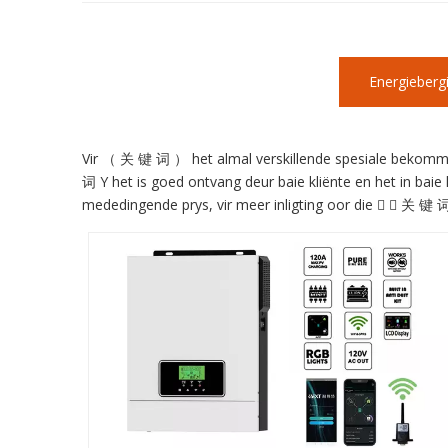
Energiebergi
Vir （ 关 键 词 ） het almal verskillende spesiale bekommer
词 Y het is goed ontvang deur baie kliënte en het in ba
mededingende prys, vir meer inligting oor die  （ 关 键 词