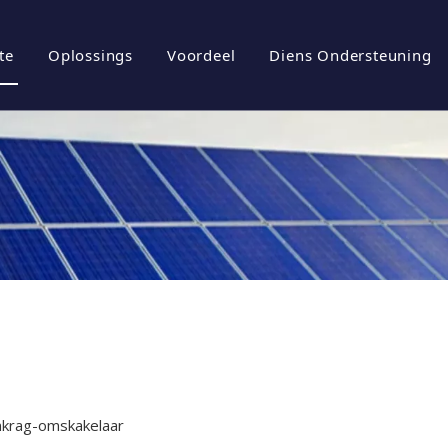
te
Oplossings
Voordeel
Diens Ondersteuning
iel
rgiebergingstelsels
Brosjures
tuur
ovoltaïese omskakelaar
Aflaai
ovoltaïese stelsel
Gereelde vrae
l
Video's
krag-omskakelaar