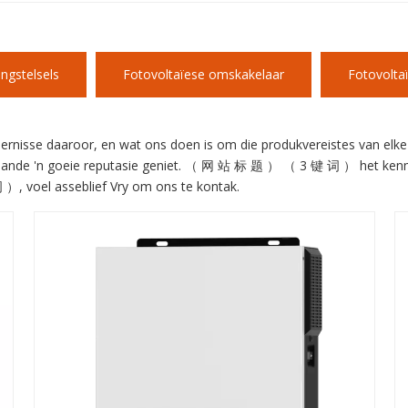
ngstelsels
Fotovoltaïese omskakelaar
Fotovoltaï
nisse daaroor, en wat ons doen is om die produkvereistes van elke 
ie lande 'n goeie reputasie geniet. （ 网 站 标 题 ） （ 3 键 词 ） het ken
 ）, voel asseblief Vry om ons te kontak.