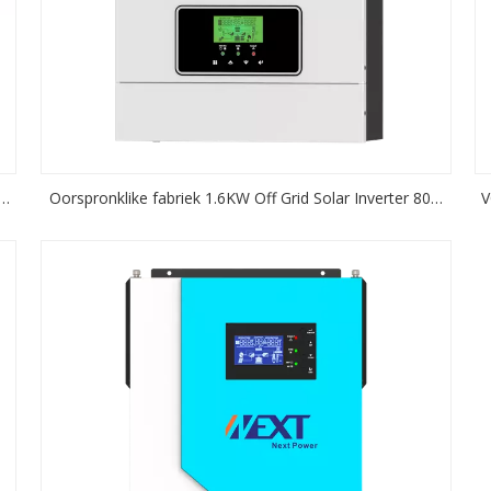
Oorspronklike fabriek 1.6KW Off Grid Solar Inverter 80A
V
MPPT Sonkraglaaier