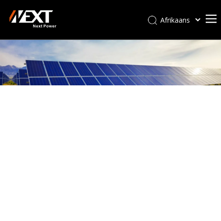
Afrikaans
Kiswahili
ไทย
Italiano
Deutsch
Português
Español
Pусский
Français
العربية
简体中文
English