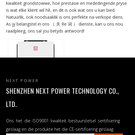
kwaliteit grondstowwe, hoë prestasie en mededingende pryse
is wat elke kliënt wil hê, en dit is ook wat ons u kan bied.
Natuurlik, ook noodsaaklik is ons perfekte na-verkope diens.
As jy belangstel in ons （ 关 Re 词 ） dienste, kan u ons nou
raadpleeg, ons sal jou betyds antwoord!
NEXT POWER
SHENZHEN NEXT POWER TECHNOLOGY CO.,
LTD.
Fabriek direkte verkope
Sonkrag-omskakelaar Victor
Max-reeks Dubbele PV-
Ons het die ISO9001 kwaliteit bestuurstelsel sertifisering
insette en dubbele uitsette
geslaag en die produkte het die CE-sertifisering geslaag.