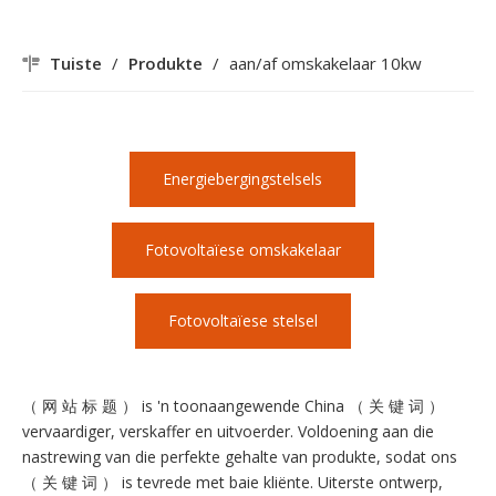
Tuiste
/
Produkte
/
aan/af omskakelaar 10kw
Energiebergingstelsels
Fotovoltaïese omskakelaar
Fotovoltaïese stelsel
（ 网 站 标 题 ） is 'n toonaangewende China （ 关 键 词 ）
vervaardiger, verskaffer en uitvoerder. Voldoening aan die
nastrewing van die perfekte gehalte van produkte, sodat ons
（ 关 键 词 ） is tevrede met baie kliënte. Uiterste ontwerp,