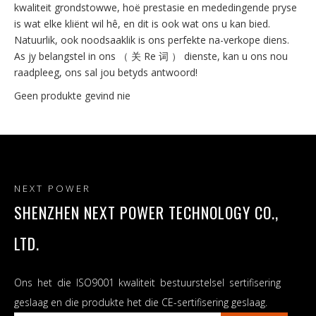
kwaliteit grondstowwe, hoë prestasie en mededingende pryse
is wat elke kliënt wil hê, en dit is ook wat ons u kan bied.
Natuurlik, ook noodsaaklik is ons perfekte na-verkope diens.
As jy belangstel in ons （ 关 Re 词 ） dienste, kan u ons nou
raadpleeg, ons sal jou betyds antwoord!
Geen produkte gevind nie
NEXT POWER
SHENZHEN NEXT POWER TECHNOLOGY CO.,
LTD.
Ons het die ISO9001 kwaliteit bestuurstelsel sertifisering
geslaag en die produkte het die CE-sertifisering geslaag.