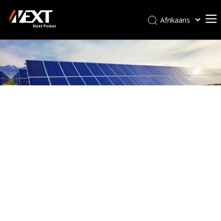
Afrikaans
Kiswahili
ไทย
Italiano
Deutsch
Português
Español
Pусский
Français
العربية
简体中文
English