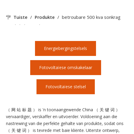
Tuiste
/
Produkte
/
betroubare 500 kva sonkrag
omskakelaar vir huis
Energiebergingstelsels
Fotovoltaïese omskakelaar
Fotovoltaïese stelsel
（ 网 站 标 题 ） is 'n toonaangewende China （ 关 键 词 ）
vervaardiger, verskaffer en uitvoerder. Voldoening aan die
nastrewing van die perfekte gehalte van produkte, sodat ons
（ 关 键 词 ） is tevrede met baie kliënte. Uiterste ontwerp,