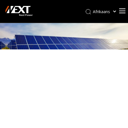
Afrikaans
Kiswahili
ไทย
Italiano
Deutsch
Português
Español
Pусский
Français
العربية
简体中文
English