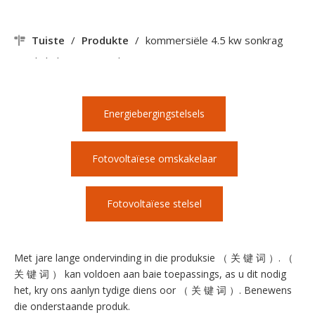
Tuiste
/
Produkte
/
kommersiële 4.5 kw sonkrag
omskakelaar in motorhuis
Energiebergingstelsels
Fotovoltaïese omskakelaar
Fotovoltaïese stelsel
Met jare lange ondervinding in die produksie （ 关 键 词 ）. （
关 键 词 ） kan voldoen aan baie toepassings, as u dit nodig
het, kry ons aanlyn tydige diens oor （ 关 键 词 ）. Benewens
die onderstaande produk.