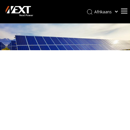
Afrikaans
Kiswahili
ไทย
Italiano
Deutsch
Português
Español
Pусский
Français
العربية
简体中文
English