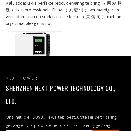
vlak, sodat u die perfekte produk ervaring te bring. （ 网 站 标
题 ） is 'n professionele China （ 关 键 词 ） vervaardiger en
verskaffer, as u op soek is na die beste （ 关 键 词 ） met lae
prys , raadpleeg ons nou!
NEXT POWER
SHENZHEN NEXT POWER TECHNOLOGY CO.,
140A MPPT sonkraglaaier
LTD.
omkeer sonkrag mppt DC
na AC MPPT-gebaseerde
sonkraginverter
Ons het die ISO9001 kwaliteit bestuurstelsel sertifisering
geslaag en die produkte het die CE-sertifisering geslaag.