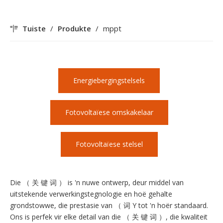
Tuiste
/
Produkte
/
mppt
Energiebergingstelsels
Fotovoltaïese omskakelaar
Fotovoltaïese stelsel
Die （ 关 键 词 ） is 'n nuwe ontwerp, deur middel van
uitstekende verwerkingstegnologie en hoë gehalte
grondstowwe, die prestasie van （ 词 Y tot 'n hoër standaard.
Ons is perfek vir elke detail van die （ 关 键 词 ）, die kwaliteit