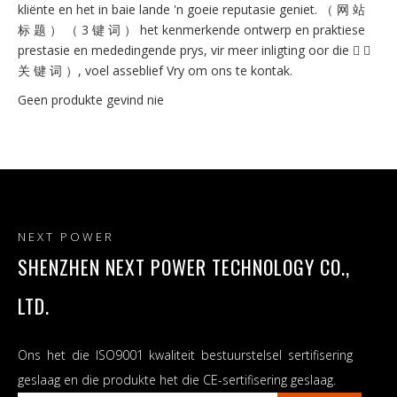
kliënte en het in baie lande 'n goeie reputasie geniet. （ 网 站
标 题 ） （ 3 键 词 ） het kenmerkende ontwerp en praktiese
prestasie en mededingende prys, vir meer inligting oor die  （
关 键 词 ）, voel asseblief Vry om ons te kontak.
Geen produkte gevind nie
NEXT POWER
SHENZHEN NEXT POWER TECHNOLOGY CO.,
LTD.
Ons het die ISO9001 kwaliteit bestuurstelsel sertifisering
geslaag en die produkte het die CE-sertifisering geslaag.