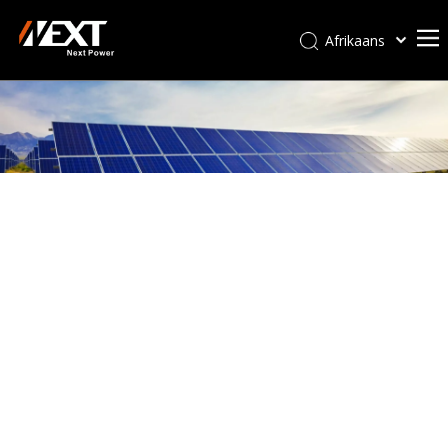
Afrikaans
Kiswahili
ไทย
Italiano
Deutsch
Português
Español
Pусский
Français
العربية
简体中文
English