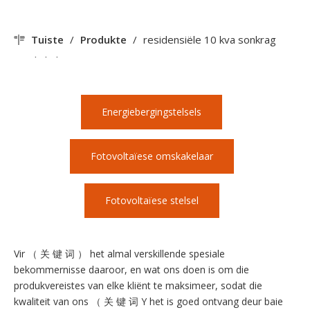
Tuiste
/
Produkte
/
residensiële 10 kva sonkrag
omskakelaar
Energiebergingstelsels
Fotovoltaïese omskakelaar
Fotovoltaïese stelsel
Vir （ 关 键 词 ） het almal verskillende spesiale
bekommernisse daaroor, en wat ons doen is om die
produkvereistes van elke kliënt te maksimeer, sodat die
kwaliteit van ons （ 关 键 词 Y het is goed ontvang deur baie