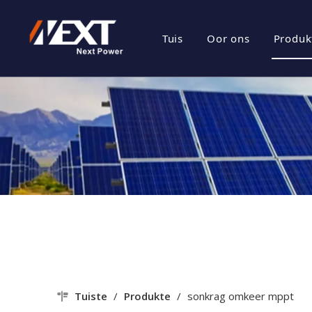
Tuis
Oor ons
Produk
besigheids prof
Ene
Maatskappy Kul
Fot
Sertifikaat Eer
Fot
Maatskappy Sty
Tuiste
/
Produkte
/
sonkrag omkeer mppt