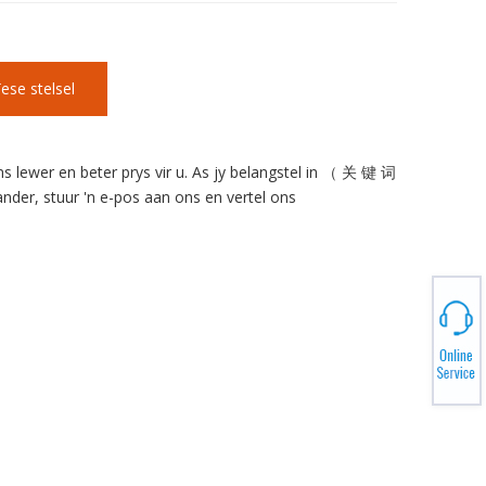
ese stelsel
lewer en beter prys vir u. As jy belangstel in （ 关 键 词
der, stuur 'n e-pos aan ons en vertel ons