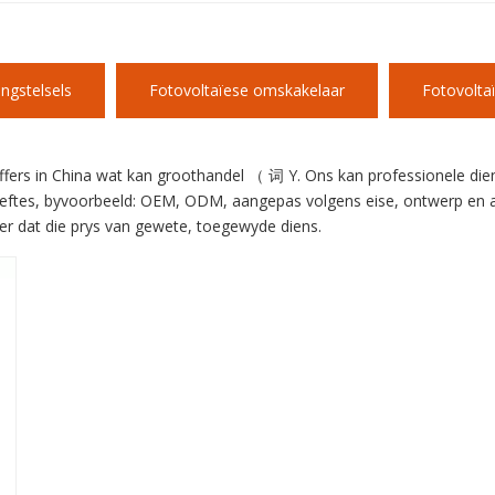
ngstelsels
Fotovoltaïese omskakelaar
Fotovoltaï
 in China wat kan groothandel （ 词 Y. Ons kan professionele diens 
hoeftes, byvoorbeeld: OEM, ODM, aangepas volgens eise, ontwerp en an
eker dat die prys van gewete, toegewyde diens.