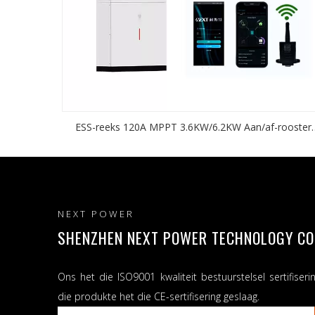
ESS-reeks 120A MPPT 3.6KW/6.2KW Aan/af-rooster
sonkrag-omskakelaar Graad A Litiumbattery
Energiebergingstelsel
NEXT POWER
SHENZHEN NEXT POWER TECHNOLOGY CO.,
Ons het die ISO9001 kwaliteit bestuurstelsel sertifiseri
die produkte het die CE-sertifisering geslaag.