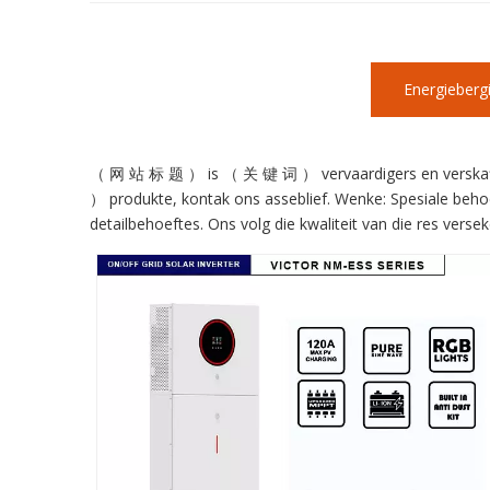
Energiebergi
（ 网 站 标 题 ） is （ 关 键 词 ） vervaardigers en verskaffers
） produkte, kontak ons ​​asseblief. Wenke: Spesiale be
detailbehoeftes. Ons volg die kwaliteit van die res vers