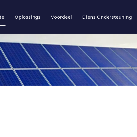
te
Oplossings
Voordeel
Diens Ondersteuning
iel
rgiebergingstelsels
Brosjures
tuur
ovoltaïese omskakelaar
Aflaai
ovoltaïese stelsel
Gereelde vrae
l
Video's