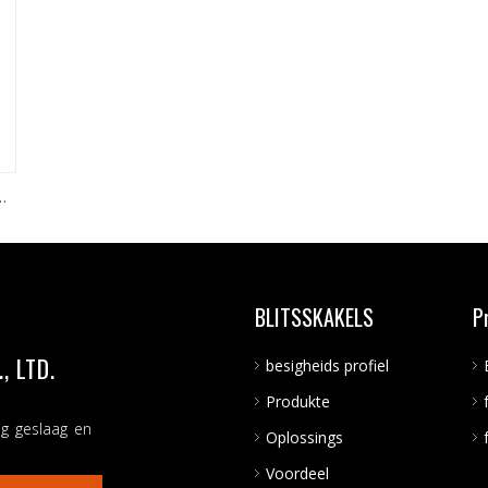
BLITSSKAKELS
P
 LTD.
besigheids profiel
Produkte
ng geslaag en
Oplossings
Voordeel