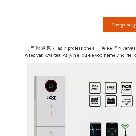
Energiebergi
（ 网 站 标 题 ） as 'n professionele （ 关 Re 词 Y Vervaardige
wees van kwaliteit. As jy nie jou eie voorneme vind nie,