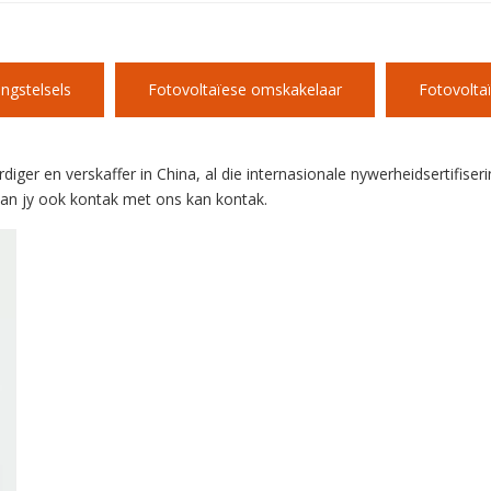
ngstelsels
Fotovoltaïese omskakelaar
Fotovoltaï
r en verskaffer in China, al die internasionale nywerheidsertifiseri
 kan jy ook kontak met ons kan kontak.