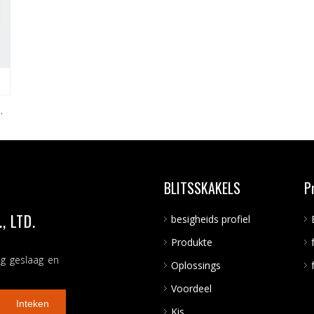
OR
BLITSSKAKELS
P
 LTD.
besigheids profiel
Produkte
ng geslaag en
Oplossings
Voordeel
Inteken
Kis