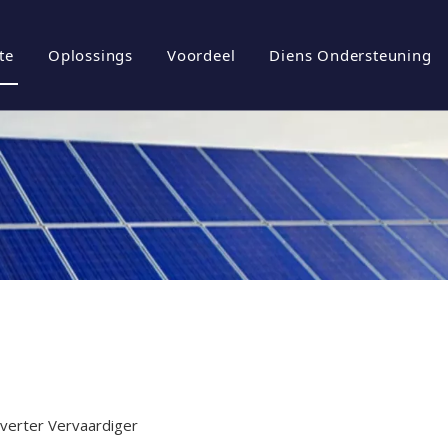
te
Oplossings
Voordeel
Diens Ondersteuning
iel
rgiebergingstelsels
Brosjures
tuur
ovoltaïese omskakelaar
Aflaai
ovoltaïese stelsel
Gereelde vrae
l
Video's
Inverter Vervaardiger