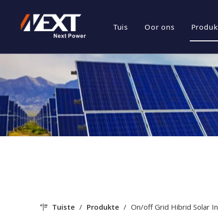
Tuis
Oor ons
Produk
besigheids prof
Ene
Maatskappy Kul
Fot
Sertifikaat Eer
Fot
Maatskappy Sty
Tuiste
/
Produkte
/
On/off Grid Hibrid Solar 