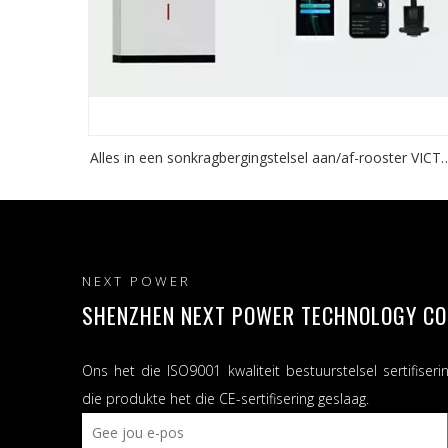
Alles in een sonkragbergingstelsel aan/af-rooster VICT
NM-ESS 4.2KW /6.2KW/10.2KW
NEXT POWER
SHENZHEN NEXT POWER TECHNOLOGY CO.,
Ons het die ISO9001 kwaliteit bestuurstelsel sertifiseri
die produkte het die CE-sertifisering geslaag.